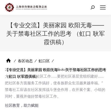
搜
索：
【专业交流】美丽家园 欧阳无毒——
关于禁毒社区工作的思考 （虹口 耿军
霞供稿）
⁄
各区动态
⁄
虹口区
⁄
2022年7月，习近平总书记在乌鲁木齐市天山区固原巷社区对
【专业交流】美丽家园 欧阳无毒——关于禁毒社区工作的思考
大家说：“我很重视社区工作……要把社区基层党组织建好……
（虹口 耿军霞供稿）
把社区各方面服务工作搞好，使各族群众生活越来越幸福。”
禁毒社工应该在社区发挥战斗堡垒作用，在开展个案、小组的
同时，重视并做好禁毒社区工作。
社区教育
，
助力赋能