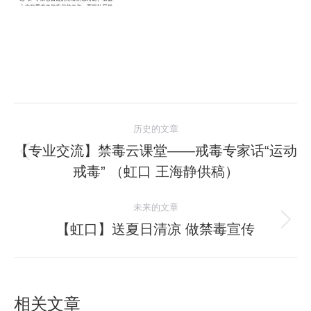
文
历史的文章
章
【专业交流】禁毒云课堂——戒毒专家话“运动
历
戒毒” （虹口 王海静供稿）
导
史
的
航
未来的文章
文
【虹口】送夏日清凉 做禁毒宣传
未
章：
来
的
文
相关文章
章：