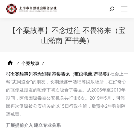
搜
索：
【个案故事】不念过往 不畏将来（宝
山淞南 严书美）
⁄
个案故事
⁄
80后的服务对象阿伟是家中独子，职校毕业后结识了社会上一
【个案故事】不念过往 不畏将来（宝山淞南 严书美）
帮“志同道合”的朋友，长期混迹于酒吧等娱乐场所，在好奇心
的驱使及朋友的唆使下初次吸食了毒品。从2006年至2019年
期间，阿伟因吸毒被公安机关共打击6次。2019年5月，阿伟
因再次复吸被公安机关处以15日行政拘留，后责令2年强制隔
离戒毒。
开展提前介入 建立专业关系