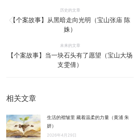
文
历史的文章
章
【个案故事】从黑暗走向光明（宝山张庙 陈
历
姝）
导
史
的
航
未来的文章
文
【个案故事】当一块石头有了愿望（宝山大场
章：
未
支雯倩）
来
的
文
章：
相关文章
生活的褶皱里 藏着温柔的力量（黄浦 朱
妍）
2026年4月29日