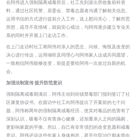
在阿伟进入强制隔离戒毒所后，社工先到派出所收集前科资
料，通过社区民警、居委会、禁毒志愿者沟通了解相关信息。
运用书信的方式进行提前介入工作，送上慰问关心，了解所思
所想，疏导不良情绪，鼓励安心戒治，与阿伟逐步建立专业关
系的同时并开展上门走访工作。
在上门走访时社工将阿伟对亲人的思念、问候、悔恨及改变的
决心进行传达，运用倾听及同理心与阿伟家人达成共同愿望，
一致相信阿伟能够改变，前提是要给阿伟一次改过自新的机
会。
加强法制宣传 提升防范意识
强制隔离戒毒期满后，阿伟主动到街镇禁毒部门报到签订了社
区康复协议书。在面访中社工向阿伟提出了开案前的七个问
题，阿伟称两年的强制隔离戒毒经历，使其对毒品的危害有了
深刻认识，吸毒不仅有害身心健康，还加重亲人之间的隔阂，
更影响家庭的平衡。所以，自己有非常强烈的改变意愿和戒毒
意识。阿伟还说这些年家人身体抱恙，甚至住院治疗都未曾向