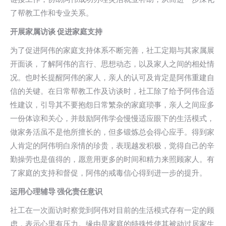
了帮教工作和专业关系。
开展家属访谈 促进家庭支持
为了促进阿伟的家庭支持体系不断完善，社工定期与其家属展
开面谈，了解阿伟的言行、思想动态，以及家人之间的相处情
况。也时长提醒阿伟的家人，亲人的认可及肯定是阿伟重建自
信的关键。在日常帮教工作及访谈时，社工除了给予阿伟合适
性建议，引导其不要抱怨日常繁杂的家庭琐事，亲人之间应多
一份体谅和关心，并鼓励阿伟学会慢慢适应眼下的生活模式，
做家务活虽不是他所擅长的，但多锻炼总会得心应手。得到家
人肯定的阿伟明白亲情的珍贵，表现越发积极，觉得自己的辛
勤操劳也是值得的，愿意用更多的时间和精力来照顾家人。有
了家庭的支持和督促，阿伟的戒毒信心得到进一步的提升。
运用心理辅导 强化责任意识
社工在一次面访时察觉到阿伟对目前的生活模式存有一定的顾
虑，表示心里有压力。缘由是家庭的特殊性使其被动过居家生