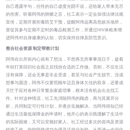
自己透露半句，任性的自己虚度光阴不说，还给家人带来无尽
的伤害。听着阿伟的肺腑之言，社工表示一定会加强法律法规
宣传，定期开展拒毒防艾干预，提醒阿伟远离高危娱乐场所，
督促其参与定期不定时的毒品检测工作，并通过HIV体检来增
进阿伟对自身健康的认知，切实保持自律及防范意识。
整合社会资源 制定帮教计划
阿伟在出所前内心就有了想法，不想再无所事事混日子，趁着
年轻打算回归社会面之后找份合适的工作做。否则，不仅生活
没有保障，还会无事是非走歪道，甚至与社会产生脱节。没成
想事与愿违，阿伟不仅要照顾年迈且身体欠佳的双亲，还要成
天忙于应对各种日常繁杂家庭琐事，根本没有机会出去找工
作。针对这种情况，社工先消除阿伟的顾虑，再与其展开分
析，共同制定可行性计划，并逐步实施解决。当阿伟得知已经
通过生活最低保障金的申请时，他开心的表示既缓解了生活中
的实际困难，又可以安顿好家人。社工经过多次的咨询及资源
链接工作，协助阿伟成功办理灵活就业补助，从而进一步深化