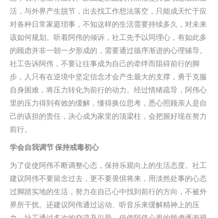
活，与外界产生脱节，出去找工作想法落空，只能成天忙于应
对各种日常家庭琐事，不知这样的生活需要持续多久，对未来
该如何规划。听着阿伟的倾诉，社工先予以同理心，有如此多
的顾虑并非一朝一夕形成的，需要通过循序渐进的心理辅导。
社工告诉阿伟，不要让往事成为自己的牵绊而阻碍前行的脚
步，人只有在逆境中坚定信念才会产生最大的支撑，勇于克服
自身困难，将压力转化为前行的动力。经过情绪疏导，阿伟心
里的压力得到有效的缓解，懂得换位思考，悉心照顾亲人是自
己的该担的责任，决心成为家里的顶梁柱，会把握好现在努力
前行。
学会自我调节 保持戒毒初心
为了促使阿伟不断调整心态，保持乐观向上的生活态度。社工
建议阿伟不要留念过去，更不要畏惧将来，用淡然处事的心态
过脚踏实地的生活，努力在自己心中找到前行的方向，不被外
界所干扰。还建议阿伟通过运动、听音乐来缓解精神上的压
力。社工通过多次的交流及引导，促使阿伟心里的顾虑逐渐褪