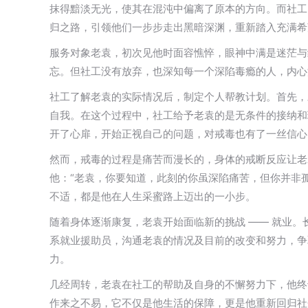
抹得黯淡无光，使其在混沌中偏离了原本的方向。而社工
归之路，引领他们一步步走出黑暗深渊，重新踏入充满希
服务对象老袁，初次见他时面容憔悴，眼神中满是迷茫与
忘。但社工没有放弃，也深知每一个深陷毒瘾的人，内心
社工了解老袁的实际情况后，制定个人帮教计划。首先，
自我。在这个过程中，社工给予老袁的是无条件的接纳和
开了心扉，开始正视自己的问题，对戒毒也有了一丝信心。
然而，戒毒的过程是痛苦而漫长的，身体的戒断反应让老
他：“老袁，你要知道，此刻的你虽深陷痛苦，但你并非
不适，都是他在人生采蜜路上迈出的一小步。​
随着身体逐渐康复，老袁开始面临新的挑战 —— 就业
系就业援助员，沟通老袁的情况及目前的改变和努力，争
力。​
几经周转，老袁在社工的帮助及自身的不懈努力下，他终
作来之不易，它不仅是他生活的保障，更是他重新回归社