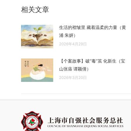
章：
相关文章
生活的褶皱里 藏着温柔的力量（黄
浦 朱妍）
2026年4月29日
【个案故事】破“毒”茧 化新生（宝
山张庙 谭颖倩）
2026年3月20日