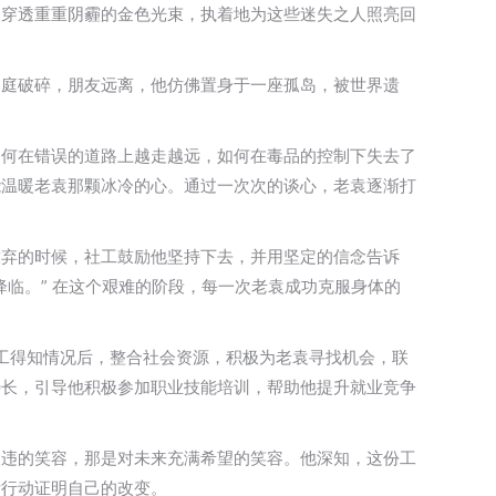
那穿透重重阴霾的金色光束，执着地为这些迷失之人照亮回
家庭破碎，朋友远离，他仿佛置身于一座孤岛，被世界遗
如何在错误的道路上越走越远，如何在毒品的控制下失去了
能温暖老袁那颗冰冷的心。通过一次次的谈心，老袁逐渐打
放弃的时候，社工鼓励他坚持下去，并用坚定的信念告诉
临。” 在这个艰难的阶段，每一次老袁成功克服身体的
社工得知情况后，整合社会资源，积极为老袁寻找机会，联
特长，引导他积极参加职业技能培训，帮助他提升就业竞争
久违的笑容，那是对未来充满希望的笑容。他深知，这份工
际行动证明自己的改变。