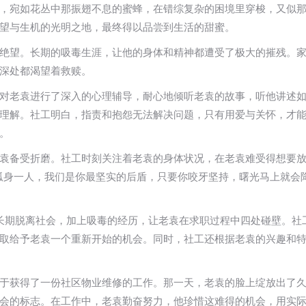
，宛如花丛中那振翅不息的蜜蜂，在错综复杂的困境里穿梭，又似
望与生机的光明之地，最终得以品尝到生活的甜蜜。
绝望。长期的吸毒生涯，让他的身体和精神都遭受了极大的摧残。
深处都渴望着救赎。
对老袁进行了深入的心理辅导，耐心地倾听老袁的故事，听他讲述
理解。社工明白，指责和抱怨无法解决问题，只有用爱与关怀，才
​
袁备受折磨。社工时刻关注着老袁的身体状况，在老袁难受得想要
孤身一人，我们是你最坚实的后盾，只要你咬牙坚持，曙光马上就会降
。长期脱离社会，加上吸毒的经历，让老袁在求职过程中四处碰壁。
取给予老袁一个重新开始的机会。同时，社工还根据老袁的兴趣和
于获得了一份社区物业维修的工作。那一天，老袁的脸上绽放出了
会的标志。在工作中，老袁勤奋努力，他珍惜这难得的机会，用实