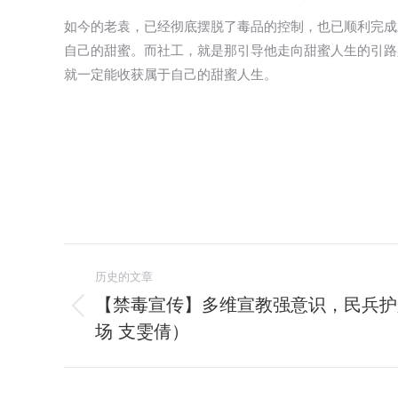
如今的老袁，已经彻底摆脱了毒品的控制，也已顺利完成
自己的甜蜜。而社工，就是那引导他走向甜蜜人生的引路
就一定能收获属于自己的甜蜜人生。
文
历史的文章
章
【禁毒宣传】多维宣教强意识，民兵护
历
场 支雯倩）
导
史
的
航
文