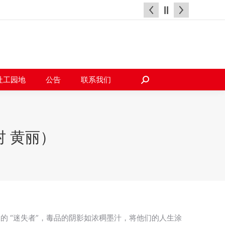
天地
社工园地
公告
联系我们
搜
索：
社工园地
公告
联系我们
搜
索：
 黄丽）
 “迷失者”，毒品的阴影如浓稠墨汁，将他们的人生涂