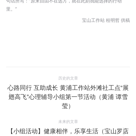
句话所写：“原来自由不在远方，就在此刻我能选择的行动
里。”
宝山工作站 桂明哲 供稿
文
历史的文章
章
心路同行 互助成长 黄浦工作站外滩社工点“展
翅高飞”心理辅导小组第一节活动（黄浦 谭雪
历
导
史
莹）
航
的
文
未来的文章
章：
【小组活动】健康相伴，乐享生活（宝山罗店
未