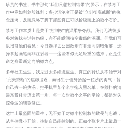
珍贵的书签。书中那句“我们只想控制结果”的警示，在禁毒工
作中竟如利剑般锋利：多少沉沦者正是被“立刻彻底戒断”的执
念压垮，反而忽略了脚下那些真正可以拾级而上的微小石阶。
禁毒工作本质上是关于“控制权”的温柔争夺战。我们无法替服
务对象抹去过往伤痕，亦不能瞬间抽空毒瘾的深渊。但我们可
以指引他们看见：今日选择去公园散步而非走向阴暗角落，选
择拿起画笔而非注射器——这些看似无足轻重的选择，正是生
命之舟重新定向的微力点。
多年社工生涯，我见过太多绝境重生。真正的转机从不始于对
“完美戒断”的焦虑追逐，而诞生于俯身拾起一粒沙的勇气：替
自己煮一碗热汤，把手机里某个名字拖入黑名单，在颤抖的清
晨系紧鞋带迈出第一步。每一次对微小之事的掌控，都是对失
控命运的细微修正。
这世上最坚固的重生，无不始于对微小控制权的敬畏与忠诚，
从掌控微小开始，控制自己能控制的。正如小张卡片上最后一