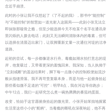
念近乎崩溃。
此时的小张让我不仅想起了《了不起的我》，那书中“能控制”
与“不能控制”的智慧如一道光射入这困局——此刻小张无法立
即抹除那噬骨之瘾，但至少能选择今天不给某个名字在通讯录
里闪烁的人拨去电话；此刻又无法瞬间清除体内的毒素，但可
以选择在清晨迈出家门，让双脚重新丈量一次通往河堤的洁净
道路。
起初的尝试，每一步都像逆水行舟。毒瘾如潮水拍打意志的堤
岸，他复吸过，又带着更深的羞愧回来。我深知，当人执拗于
“立刻戒断”的遥远结果时，脚下每一点微小的控制权便如流沙
般从指缝滑落。我不再苛责复吸本身，而是与他一起俯身拾起
那些看似微不足道的“可控”：明早8点，我在河边等你跑步；
中午12点，我们一起研究怎么煮一碗热腾腾的番茄鸡蛋面。
改变，恰始于这甘愿俯身拾起的微光里。小张开始笨拙地握紧
生活里这些小小的“舵柄”。当毒瘾的嘶吼在深夜响起，他不再