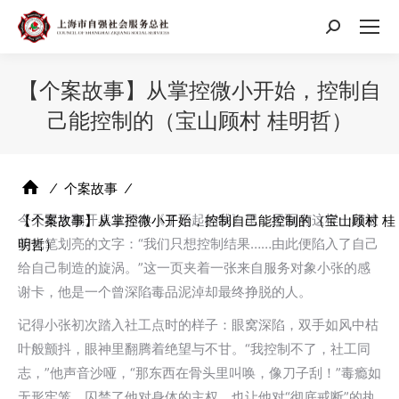
搜
索：
【个案故事】从掌控微小开始，控制自
己能控制的（宝山顾村 桂明哲）
⁄
个案故事
⁄
今天再次翻开桌上那本《了不起的我》里，里面有这样一段被
【个案故事】从掌控微小开始，控制自己能控制的（宝山顾村 桂
荧光笔划亮的文字：“我们只想控制结果……由此便陷入了自己
明哲）
给自己制造的旋涡。”这一页夹着一张来自服务对象小张的感
谢卡，他是一个曾深陷毒品泥淖却最终挣脱的人。
记得小张初次踏入社工点时的样子：眼窝深陷，双手如风中枯
叶般颤抖，眼神里翻腾着绝望与不甘。“我控制不了，社工同
志，”他声音沙哑，“那东西在骨头里叫唤，像刀子刮！”毒瘾如
无形牢笼，囚禁了他对身体的主权，也让他对“彻底戒断”的执