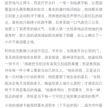
徒劳地与之搏斗，而是拧开台灯，一笔一划临摹字帖，让墨迹
覆盖掉头脑里翻滚的欲念；毒友的邀约电话响起，他挂断后便
立刻套上运动鞋冲下楼去，用奔跑的喘息声替代心脏狂乱的鼓
点。最初他只能绕小区跑半圈，后来竟能一口气跑完三公里。
他爱上了厨房里的烟火气，当家人第一次惊喜地品尝他做的清
蒸鱼时，那久违的成就感如阳光驱散了阴霾，在心上晒出了一
小片干燥温暖之地。
时间在无数微小决堤中流过。半年后，当我推开办公室的门，
竟见他安静地坐在那里，身姿挺拔，眼神清亮如洗。他递给我
一张卡片：“感谢您当初没有逼我立刻战胜毒魔，而是教我如
何在每一件小事上重新当自己的主人。”他告诉我，正是这日
复一日对微小行动的掌控，悄然重塑了他生命的基石：“当我
能决定每天清晨跑多久、晚饭给家人做什么菜时，才感觉自己
终于不再是毒品的傀儡。”他最终明白，所谓重生，并非一瞬
抵达的彼岸，而恰是当下每一寸可控之地里聚沙成塔的尊严。
小张的感谢卡被我郑重夹进那本《了不起的我》，成为书中最