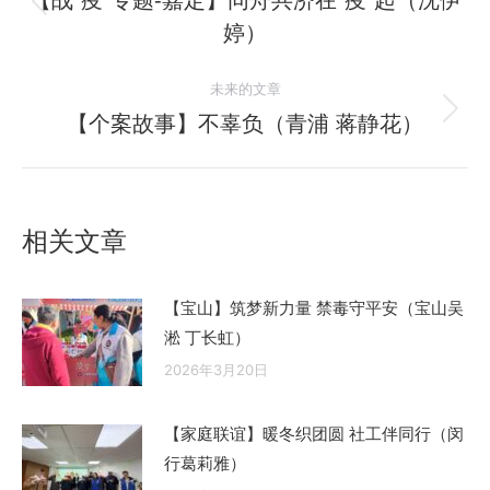
【战“疫“专题-嘉定】同舟共济在“疫”起（沈伊
历
婷）
导
史
的
航
未来的文章
文
【个案故事】不辜负（青浦 蒋静花）
未
章：
来
的
文
相关文章
章：
【宝山】筑梦新力量 禁毒守平安（宝山吴
淞 丁长虹）
2026年3月20日
【家庭联谊】暖冬织团圆 社工伴同行（闵
行葛莉雅）