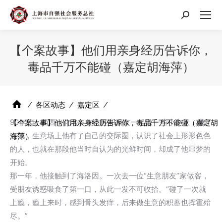
搜
索：
【个案故事】他们用亲身经历告诉你，
毒品千万不能碰（嘉定胡海萍）
⁄
各区动态
⁄
嘉定区
⁄
90年代，西西（化名）在市区和朋友一起做一些小生意，赚了
【个案故事】他们用亲身经历告诉你，毒品千万不能碰（嘉定胡
点钱，生意场上他有了自己的交际圈，认识了社会上形形色色
海萍）
的人，也就在那段他当时自认为的光鲜时间，却成了他噩梦的
开始。
那一年，他接触到了海洛因。一次去一位“生意朋友”家做客，
受朋友诱惑吸食了第一口，从此一发不可收拾。“碰了一次就
上瘾，瘾上来时，感到骨头发痒，后来做生意的积蓄也挥霍殆
尽。”