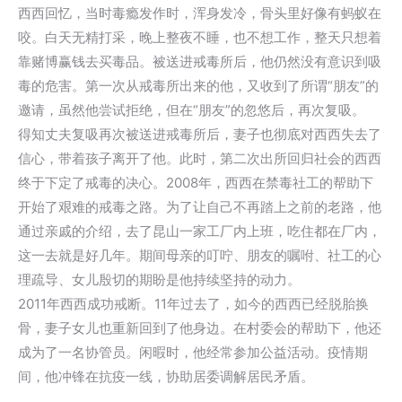
西西回忆，当时毒瘾发作时，浑身发冷，骨头里好像有蚂蚁在
咬。白天无精打采，晚上整夜不睡，也不想工作，整天只想着
靠赌博赢钱去买毒品。被送进戒毒所后，他仍然没有意识到吸
毒的危害。第一次从戒毒所出来的他，又收到了所谓“朋友”的
邀请，虽然他尝试拒绝，但在“朋友”的忽悠后，再次复吸。
得知丈夫复吸再次被送进戒毒所后，妻子也彻底对西西失去了
信心，带着孩子离开了他。此时，第二次出所回归社会的西西
终于下定了戒毒的决心。2008年，西西在禁毒社工的帮助下
开始了艰难的戒毒之路。为了让自己不再踏上之前的老路，他
通过亲戚的介绍，去了昆山一家工厂内上班，吃住都在厂内，
这一去就是好几年。期间母亲的叮咛、朋友的嘱咐、社工的心
理疏导、女儿殷切的期盼是他持续坚持的动力。
2011年西西成功戒断。11年过去了，如今的西西已经脱胎换
骨，妻子女儿也重新回到了他身边。在村委会的帮助下，他还
成为了一名协管员。闲暇时，他经常参加公益活动。疫情期
间，他冲锋在抗疫一线，协助居委调解居民矛盾。