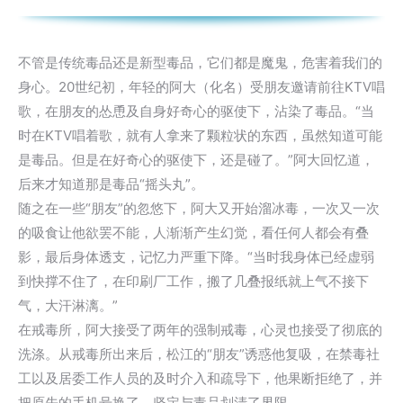
不管是传统毒品还是新型毒品，它们都是魔鬼，危害着我们的
身心。20世纪初，年轻的阿大（化名）受朋友邀请前往KTV唱
歌，在朋友的怂恿及自身好奇心的驱使下，沾染了毒品。“当
时在KTV唱着歌，就有人拿来了颗粒状的东西，虽然知道可能
是毒品。但是在好奇心的驱使下，还是碰了。”阿大回忆道，
后来才知道那是毒品“摇头丸”。
随之在一些“朋友”的忽悠下，阿大又开始溜冰毒，一次又一次
的吸食让他欲罢不能，人渐渐产生幻觉，看任何人都会有叠
影，最后身体透支，记忆力严重下降。“当时我身体已经虚弱
到快撑不住了，在印刷厂工作，搬了几叠报纸就上气不接下
气，大汗淋漓。”
在戒毒所，阿大接受了两年的强制戒毒，心灵也接受了彻底的
洗涤。从戒毒所出来后，松江的“朋友”诱惑他复吸，在禁毒社
工以及居委工作人员的及时介入和疏导下，他果断拒绝了，并
把原先的手机号换了，坚定与毒品划清了界限。