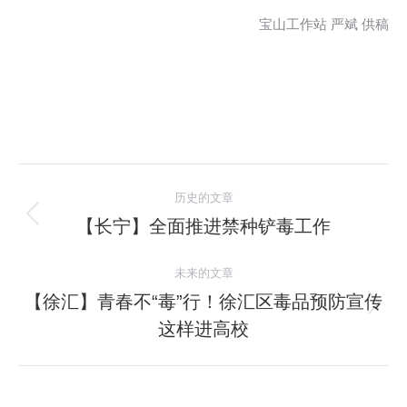
宝山工作站 严斌 供稿
文
历史的文章
章
【长宁】全面推进禁种铲毒工作
历
史
导
未来的文章
的
航
文
【徐汇】青春不“毒”行！徐汇区毒品预防宣传
未
章：
这样进高校
来
的
文