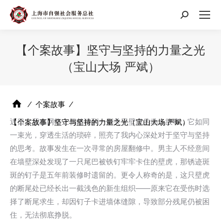
搜
索：
【个案故事】坚守与坚持的力量之光
（宝山大场 严斌）
⁄
个案故事
⁄
近日，我在网络上偶然读到一则关于壁虎的动人故事，它如同
【个案故事】坚守与坚持的力量之光（宝山大场 严斌）
一束光，穿透生活的琐碎，照亮了我内心深处对于坚守与坚持
的思考。故事发生在一次寻常的房屋翻修中。男主人不经意间
在墙壁深处发现了一只尾巴被铁钉牢牢卡住的壁虎，那锈迹斑
斑的钉子是五年前装修时遗留的。更令人称奇的是，这只壁虎
的断尾处已经长出一截浅色的新生组织——原来它在受伤时选
择了断尾求生，却因钉子卡进墙体缝隙，导致部分残尾仍被困
住，无法彻底挣脱。