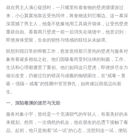
就在男主人满心疑惑时，一只嘴里衔着食物的壁虎缓缓游过
来，小心翼翼地靠近受伤同伴，将食物送到它嘴边。这一幕深
深震撼了男主人，他毫不犹豫地用工具撬开墙体，让受伤壁虎
重获自由。看着两只壁虎一前一后消失在墙缝中，他意识到：
即便身体受限，生命的韧性与情感的联结从未缺席。
联想到我日常的帮教工作，愈发觉得那只受伤的壁虎与服务对
象有着诸多相似之处。他们因吸毒而受到法律的制裁，工作、
生活和心理都遭受了重创。他们如同这只壁虎，即便拼尽全力
做出改变，仍被过往的错误与成瘾的枷锁困住，在“戒毒 – 复
吸 – 强隔 – 戒毒”的怪圈中苦苦挣扎，始终难以彻底迈向新
生。
一、
深陷毒渊的迷茫与无助
服务对象小宇，曾经是一个充满朝气的年轻人，有着美好的未
来规划。然而，一次偶然的机会，他在朋友的怂恿下接触了毒
品。起初，他只是抱着“试一试”的心态，没想到这一试，便陷