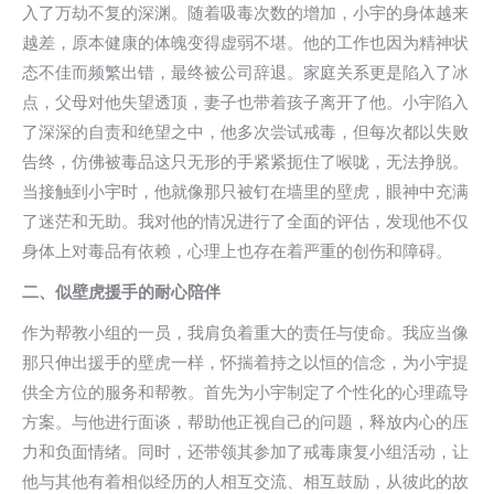
入了万劫不复的深渊。随着吸毒次数的增加，小宇的身体越来
越差，原本健康的体魄变得虚弱不堪。他的工作也因为精神状
态不佳而频繁出错，最终被公司辞退。家庭关系更是陷入了冰
点，父母对他失望透顶，妻子也带着孩子离开了他。小宇陷入
了深深的自责和绝望之中，他多次尝试戒毒，但每次都以失败
告终，仿佛被毒品这只无形的手紧紧扼住了喉咙，无法挣脱。
当接触到小宇时，他就像那只被钉在墙里的壁虎，眼神中充满
了迷茫和无助。我对他的情况进行了全面的评估，发现他不仅
身体上对毒品有依赖，心理上也存在着严重的创伤和障碍。
二、
似壁虎援手的耐心陪伴
作为帮教小组的一员，我肩负着重大的责任与使命。我应当像
那只伸出援手的壁虎一样，怀揣着持之以恒的信念，为小宇提
供全方位的服务和帮教。首先为小宇制定了个性化的心理疏导
方案。与他进行面谈，帮助他正视自己的问题，释放内心的压
力和负面情绪。同时，还带领其参加了戒毒康复小组活动，让
他与其他有着相似经历的人相互交流、相互鼓励，从彼此的故