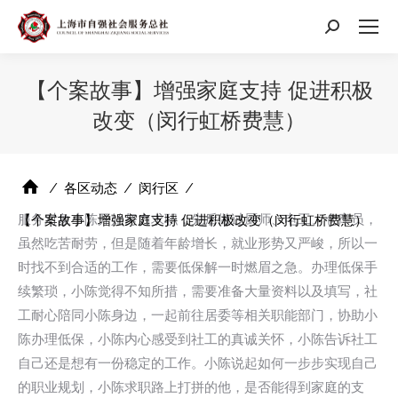
搜
索：
【个案故事】增强家庭支持 促进积极
改变（闵行虹桥费慧）
⁄
各区动态
⁄
闵行区
⁄
服务对象小陈开始努力求职，先后做过厨师、电工、仓库员，
【个案故事】增强家庭支持 促进积极改变（闵行虹桥费慧）
虽然吃苦耐劳，但是随着年龄增长，就业形势又严峻，所以一
时找不到合适的工作，需要低保解一时燃眉之急。办理低保手
续繁琐，小陈觉得不知所措，需要准备大量资料以及填写，社
工耐心陪同小陈身边，一起前往居委等相关职能部门，协助小
陈办理低保，小陈内心感受到社工的真诚关怀，小陈告诉社工
自己还是想有一份稳定的工作。小陈说起如何一步步实现自己
的职业规划，小陈求职路上打拼的他，是否能得到家庭的支