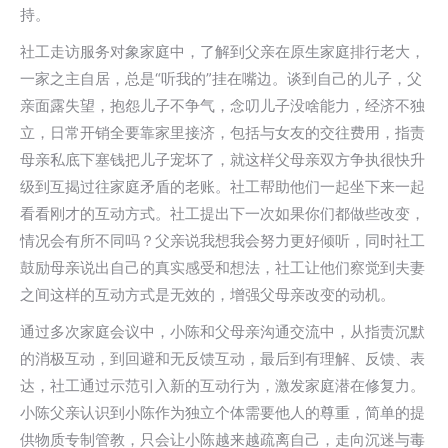
持。
社工走访服务对象家庭中，了解到父亲在原生家庭排行老大，
一家之主自居，总是“听我的”挂在嘴边。谈到自己的儿子，父
亲面露失望，抱怨儿子不争气，念叨儿子没啥能力，经济不独
立，日常开销全要靠家里接济，包括与女友的交往费用，指责
母亲私底下塞钱把儿子宠坏了，就这样父母亲双方争执很快升
级到互揭过往家庭矛盾的老账。社工帮助他们一起坐下来一起
看看刚才的互动方式。社工提出下一次如果你们都做些改变，
情况会有所不同吗？父亲说我想我会努力更好倾听，同时社工
鼓励母亲说出自己的真实感受和想法，社工让他们察觉到夫妻
之间这样的互动方式是无效的，增强父母亲改变的动机。
通过多次家庭会议中，小陈和父母亲沟通交流中，从指责沉默
的消极互动，到回避和无反馈互动，最后到有理解、反馈、表
达，社工通过示范引入新的互动行为，激发家庭潜在修复力。
小陈父亲认识到小陈作为独立个体需要他人的尊重，简单的提
供物质专制管教，只会让小陈越来越疏离自己，走向沉迷与毒