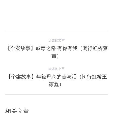
文
历史的文章
章
【个案故事】戒毒之路 有你有我（闵行虹桥蔡
历
吉）
导
史
的
航
未来的文章
文
【个案故事】年轻母亲的苦与泪（闵行虹桥王
章：
未
家鑫）
来
的
文
章：
相关文章