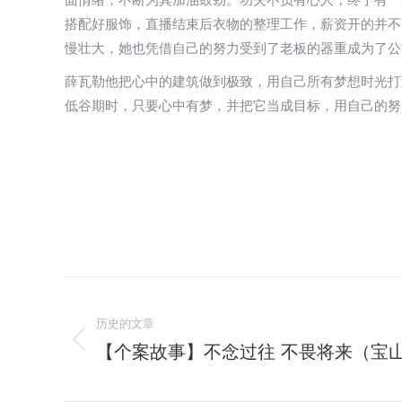
搭配好服饰，直播结束后衣物的整理工作，薪资开的并不
慢壮大，她也凭借自己的努力受到了老板的器重成为了公
薛瓦勒他把心中的建筑做到极致，用自己所有梦想时光打
低谷期时，只要心中有梦，并把它当成目标，用自己的努
文
历史的文章
章
【个案故事】不念过往 不畏将来（宝山
历
导
史
的