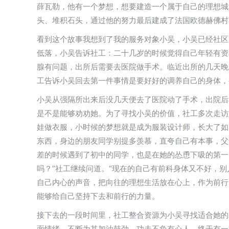
薛瓦勒，他有一个梦想，想要建造一个属于自己的理想城
头、堆积石头，通过他的努力最后建成了法国欧德赫佛村
看到这个故事我想到了我的服务对象小吴，小吴已经社区
低落，小吴告诉社工：二十几岁的时候觉得自己年轻有资
腺有问题，出所后需要去医院做手术。临近出所的几天晚
工告诉小吴回去第一件事情是要好好的调养自己的身体，
小吴从强隔所出来后没几天便去了医院动了手术，出院后
是不是能够劝劝她。为了寻找小吴的价值，社工多次走访
娃做衣服，小时候的梦想就是成为服装设计师，长大了如
东西，身边的朋友同学别提多羡慕，直夸自己有本事，父
差的时候遇到了初中的同学，也是在她的怂恿下吸的第一
吗？”社工继续问道。“现在的自己有前科身体又不好，
自己内心的声音，把向往的理想生活放在心上，作为前行
能够给自己坚持下去和前行的力量。
接下去的一段时间里，社工整合资源为小吴寻找适合她的
面情绪，不断为其加油鼓劲。功夫不负有心人，终于有一