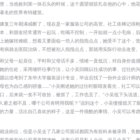
堡，当他捡到第一块石头的时候，这个愿望就驻扎在他的心中，他花
著名的世界奇特建筑。
康复三年期满戒断了，现在是一家服装公司的高管。社工依稀记得
本，和朋友经常通宵一起玩，吃喝不控制，一开始就一点小毛病，
上她辗转难眠，想着又要面临一些人的指指点点，她受不了这个，
有病就去医院治病，不想被别人指指点点，那就用实际行动去改变
和父母一起居住，平时和父母话不多，情绪一直低沉，对自身价值
她的住处，采用缅怀往事疗法，让小吴回顾以往成功的事、过往的兴
愿以偿考到了东华大学服装设计专业，毕业后找了一份外企设计师
母也为自己感到骄傲……”小吴阐述她的过往时眼睛发着光，社工可以
口，后来就一发不可收拾，被抓了，工作也丢了。”小吴低下头说道
别人避之都不及，哪个公司肯聘用我呢？”说到这个，小吴慢慢熄灭了
的力量，活出自己喜欢的样子，这是一件很酷的事情。小吴可以考
就业岗位，但是小吴去了几家公司面试都因为有前科未被录用，失
家卖服装的公司愿意聘请她，这家公司是私人企业，没几个员工，