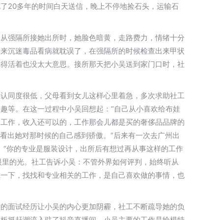
了20多年的时间白天送信，晚上不停地捡石头，运输石
刚从强隔所接她出所时，她脸色暗黄，走路费力，情绪十分
后来沉迷毒品看病就耽误了，在强隔所的时候检查出来甲状
觉得活着也没太大意思。接所那天把小吴送到家门口时，社
。
感认同度很低，父母看到女儿这样心里着急，多次求助社工
趣等。在这一过程中小吴回想起：“自己从小喜欢给布娃
的工作，收入还可以的，工作那会儿都是买的奢侈品品牌的
看出她对那时候的自己感到骄傲。“后来有一次去广州出
。“你的专业是服装设计，出所后有想过再从事这样的工作
眼里的光。社工告诉小吴：不管外界如何评判，始终听从
虑一下，找找和专业相关的工作，是自己喜欢做的事情，也
败的面试经历让小吴的内心更加阴霾，社工不断疏导她的负
老板挺赶潮流入驻了抖音直播间，小吴主要的工作是给模特