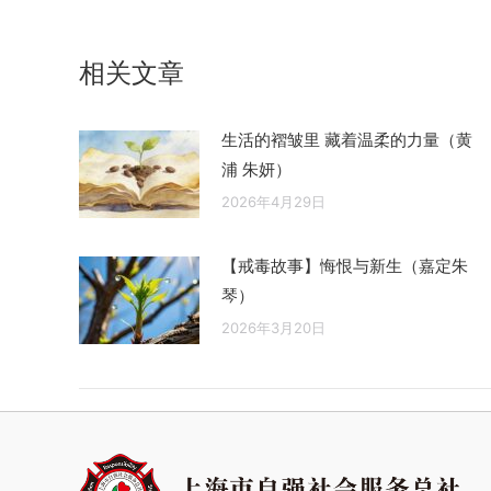
航
文
章：
相关文章
生活的褶皱里 藏着温柔的力量（黄
浦 朱妍）
2026年4月29日
【戒毒故事】悔恨与新生（嘉定朱
琴）
2026年3月20日