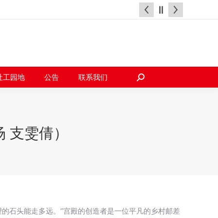
天地
社工园地
公告
联系我们
搜
索：
社工园地
公告
联系我们
搜
索：
 支雯倩）
望的石头能走多远。”宫殿的创造者是一位平凡的乡村邮差