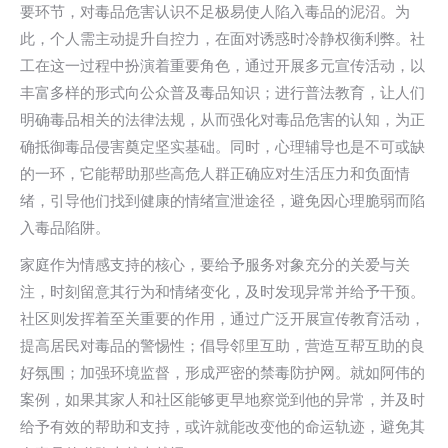
要环节，对毒品危害认识不足极易使人陷入毒品的泥沼。为
此，个人需主动提升自控力，在面对诱惑时冷静权衡利弊。社
工在这一过程中扮演着重要角色，通过开展多元宣传活动，以
丰富多样的形式向公众普及毒品知识；进行普法教育，让人们
明确毒品相关的法律法规，从而强化对毒品危害的认知，为正
确抵御毒品侵害奠定坚实基础。同时，心理辅导也是不可或缺
的一环，它能帮助那些高危人群正确应对生活压力和负面情
绪，引导他们找到健康的情绪宣泄途径，避免因心理脆弱而陷
入毒品陷阱。
家庭作为情感支持的核心，要给予服务对象充分的关爱与关
注，时刻留意其行为和情绪变化，及时发现异常并给予干预。
社区则发挥着至关重要的作用，通过广泛开展宣传教育活动，
提高居民对毒品的警惕性；倡导邻里互助，营造互帮互助的良
好氛围；加强环境监督，形成严密的禁毒防护网。就如阿伟的
案例，如果其家人和社区能够更早地察觉到他的异常，并及时
给予有效的帮助和支持，或许就能改变他的命运轨迹，避免其