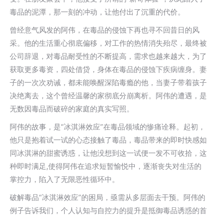
毒品的泥潭，那一刻的冲动，让他付出了沉重的代价。
曾经意气风发的阿伟，在毒品的侵蚀下再也寻不回昔日的风
采。他的生活重心彻底偏移，对工作的热情消失殆尽，最终被
公司辞退，对毒品耐受性的不断提高，需求也越来越大，为了
获取更多毒资，四处借贷，身体在毒品的侵蚀下疾病缠身。妻
子的一次次劝诫，都未能唤醒深陷毒瘾的他，当妻子带着孩子
决绝离去，这个曾经温馨的家彻底分崩离析。阿伟的遭遇，是
无数因毒品而破碎的家庭的真实写照。
阿伟的故事，是“冰淇淋效应”在毒品领域的惨痛诠释。起初，
他只是抱着试一试的心态接触了毒品，毒品带来的即时快感如
同冰淇淋的甜蜜诱惑，让他没想到这一试便一发不可收拾，这
种即时满足,使得阿伟在追求短暂愉悦中，逐渐丧失对生活的
掌控力，陷入了无限恶性循环中。
破解毒品“冰淇淋效应”的困局，亟需从多层面去干预。阿伟的
例子告诉我们，个人认知与自控力的提升是抵御毒品诱惑的首