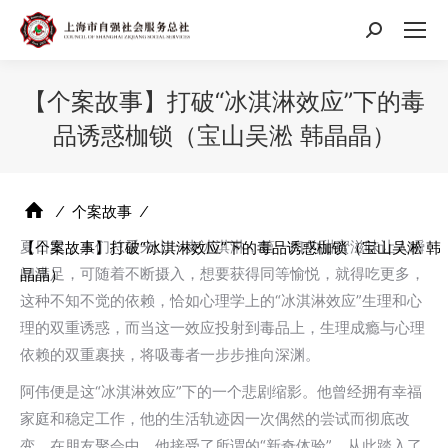
搜
索：
【个案故事】打破“冰淇淋效应”下的毒
品诱惑枷锁（宝山吴淞 韩晶晶）
⁄
个案故事
⁄
夏日里，人们总爱来上一支冰淇淋，第一口的甜蜜滋味让人瞬
【个案故事】打破“冰淇淋效应”下的毒品诱惑枷锁（宝山吴淞 韩
间满足，可随着不断摄入，想要获得同等愉悦，就得吃更多，
晶晶）
这种不知不觉的依赖，恰如心理学上的“冰淇淋效应”生理和心
理的双重诱惑，而当这一效应投射到毒品上，生理成瘾与心理
依赖的双重裹挟，将吸毒者一步步推向深渊。
阿伟便是这“冰淇淋效应”下的一个悲剧缩影。他曾经拥有幸福
家庭和稳定工作，他的生活轨迹因一次偶然的尝试而彻底改
变。在朋友聚会中，他接受了所谓的“新奇体验”，从此踏入了