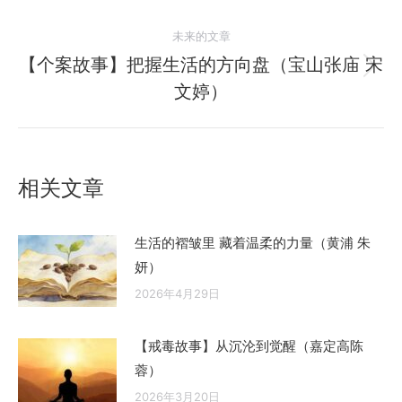
史
导
未来的文章
的
航
文
【个案故事】把握生活的方向盘（宝山张庙 宋
未
章：
文婷）
来
的
文
章：
相关文章
生活的褶皱里 藏着温柔的力量（黄浦 朱
妍）
2026年4月29日
【戒毒故事】从沉沦到觉醒（嘉定高陈
蓉）
2026年3月20日