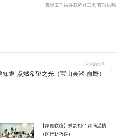
青浦工作站香花桥社工点 蔡苗供稿
未来的文章
途知返 点燃希望之光（宝山吴淞 俞鹰）
【家庭联谊】蝶韵相伴 家满温情
（闵行赵巧喜）