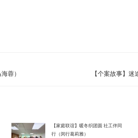
马海蓉）
【个案故事】迷
未
来
的
文
章：
【家庭联谊】暖冬织团圆 社工伴同
行（闵行葛莉雅）