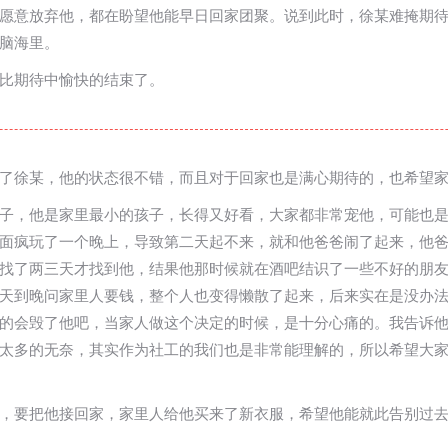
愿意放弃他，都在盼望他能早日回家团聚。说到此时，徐某难掩期
脑海里。
比期待中愉快的结束了。
了徐某，他的状态很不错，而且对于回家也是满心期待的，也希望
子，他是家里最小的孩子，长得又好看，大家都非常宠他，可能也
面疯玩了一个晚上，导致第二天起不来，就和他爸爸闹了起来，他
找了两三天才找到他，结果他那时候就在酒吧结识了一些不好的朋
天到晚问家里人要钱，整个人也变得懒散了起来，后来实在是没办
的会毁了他吧，当家人做这个决定的时候，是十分心痛的。我告诉
太多的无奈，其实作为社工的我们也是非常能理解的，所以希望大
，要把他接回家，家里人给他买来了新衣服，希望他能就此告别过