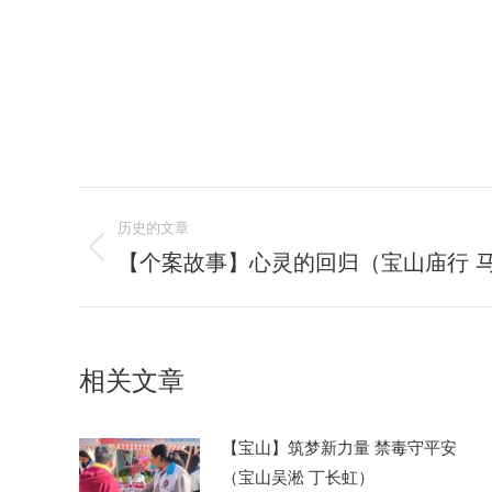
文
历史的文章
章
【个案故事】心灵的回归（宝山庙行 
历
史
导
的
航
文
相关文章
章：
【宝山】筑梦新力量 禁毒守平安
（宝山吴淞 丁长虹）