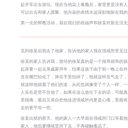
起开车出去游玩。现在当他染上毒瘾后，家里更是没有人
可以出去和家人团聚。他兴奋的表情永远深刻地留在我的
第一次的帮教活动，就在我们的祝福声和徐某对新生活无
见到徐某后我去了他家，告诉他的家人我在强戒所里见过
徐某的家人告诉我，曾经的徐某真的是一个很乖很乖的孩
起床要一起去亲戚家拜年，结果这孩子由于前一晚上在外
含在嘴巴怕化了，捧在手里怕掉了，他就这样负气走了，
就这样他就着了他们的道，从此也就像变了个人一样，一
人实在是管不住他了，如果在这么放任下去的话，可能真
里很痛，最后又亲自把他送进强戒所内更是心痛，里面有
走的更平坦一些。
徐某出狱的那天。他的家人一大早就在强戒所门口等着他
家人，他也要继续坚持下去，不再碰触毒品了。