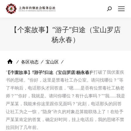
搜
索：
【个案故事】“游子”归途（宝山罗店
杨永春）
⁄
各区动态
⁄
宝山区
⁄
“叮铃铃……，叮铃铃……。”一阵清脆的电话声打破了我伏案疾
【个案故事】“游子”归途（宝山罗店 杨永春）
书的思绪。“你好，这里是禁毒社工办公室。请问找哪位？”等
了半晌后，电话那头才回答道，“嗯……是否有位禁毒社工杨老
师？”“你好，我就是。请问你哪位？有什么事吗？”“我……我是
严某某，我能来你这里跟你见面吗？”此刻，电话那头的回答
让社工为之一惊，“隐身”许久的对象总算能联络上了！在给予
严某某肯定的答复，确定好时间，挂上电话后，我的思绪不禁
拉回到了几年前。