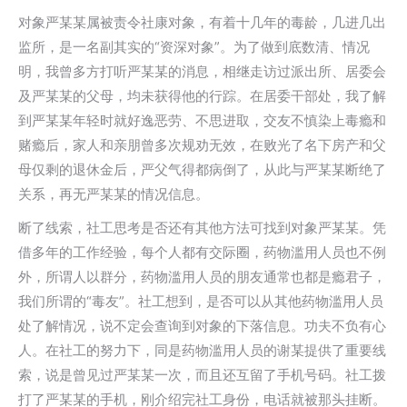
对象严某某属被责令社康对象，有着十几年的毒龄，几进几出
监所，是一名副其实的“资深对象”。为了做到底数清、情况
明，我曾多方打听严某某的消息，相继走访过派出所、居委会
及严某某的父母，均未获得他的行踪。在居委干部处，我了解
到严某某年轻时就好逸恶劳、不思进取，交友不慎染上毒瘾和
赌瘾后，家人和亲朋曾多次规劝无效，在败光了名下房产和父
母仅剩的退休金后，严父气得都病倒了，从此与严某某断绝了
关系，再无严某某的情况信息。
断了线索，社工思考是否还有其他方法可找到对象严某某。凭
借多年的工作经验，每个人都有交际圈，药物滥用人员也不例
外，所谓人以群分，药物滥用人员的朋友通常也都是瘾君子，
我们所谓的“毒友”。社工想到，是否可以从其他药物滥用人员
处了解情况，说不定会查询到对象的下落信息。功夫不负有心
人。在社工的努力下，同是药物滥用人员的谢某提供了重要线
索，说是曾见过严某某一次，而且还互留了手机号码。社工拨
打了严某某的手机，刚介绍完社工身份，电话就被那头挂断。