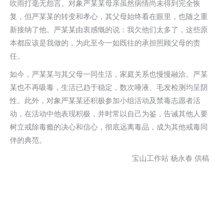
吹雨打毫无怨言。对象严某某母亲虽然病情尚未得到完全恢
复，但严某某的转变和孝心，其父母始终看在眼里，也随之重
新接纳了他。严某某由衷感慨的说：我欠他们太多了，这些原
本都应该是我做的，为此至今一如既往的承担照顾父母的责
任。
如今，严某某与其父母一同生活，家庭关系也慢慢融洽。严某
某也不再吸毒，生活已趋于稳定，数次唾液、毛发检测均呈阴
性。此外，对象严某某还积极参加小组活动及禁毒志愿者活
动，在活动中他表现积极，并时常以自己为鉴，告诫其他人要
树立戒除毒瘾的决心和信心，彻底远离毒品，成为其他戒毒同
伴的典范。
宝山工作站 杨永春 供稿