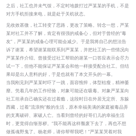
之后，社工也并未气馁，不定时地拨打过严某某的手机，不是
对方手机拒接来电，就是处于关机状态。
见收效甚微，社工转变了思路，更改了策略。转念一想，严某
某对社工并不了解，肯定有很强的戒备心，但对于曾经的“毒
友”，严某某的戒备心理可能会减少。于是我将自己的想法告
诉了谢某，希望谢某能联系到严某某，并把社工的一些情况向
严某某作介绍。曾接受过社工帮助的谢某一口答应表示会尽力
试一下，但他不能保证严某某会和他一样接受配合社工。但结
果却是出人意料的好，于是也就有了本文开头的一幕。
当我刚见到严某某时吓了一跳，面容憔悴，体型枯瘦，精神萎
靡。凭着几年的工作经验，对象可能还在吸毒。对象严某某向
社工坦承自己确实还在过着瘾，这段时日在外居无定所、东躲
西藏，过着“流浪狗”般的生活，原本幸福美满的家庭被毒品弄
的支离破碎、家破人亡。当看到曾经的好哥们儿的幸福生活
时，更觉得自惭形秽。“我不能再这样颓废下去了，再也不想
做孤魂野鬼了。杨老师，请你帮帮我吧！”严某某哭着对我