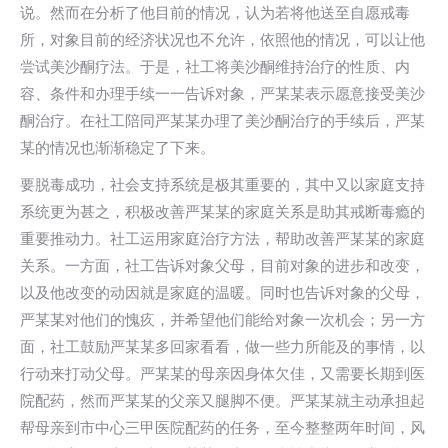
说。然而在分析了他目前的情况，认为若将他送至自愿戒毒
所，对象目前的经济状况也不允许，依照他的情况，可以让他
尝试美沙酮疗法。于是，社工将美沙酮维持治疗的性质、内
容、条件和办理手续一一告诉对象，严某某表示愿意接受美沙
酮治疗。在社工陪同严某某办理了美沙酮治疗的手续后，严某
某的情况也渐渐稳定了下来。
要脱毒成功，社会支持系统是极其重要的，其中又以家庭支持
系统更为甚之，积极改善严某某的家庭关系是助其戒断毒瘾的
重要推动力。社工运用家庭治疗方法，帮助改善严某某的家庭
关系。一方面，社工告诉对象父母，目前对象的进步和改变，
以及他改变的动因就是家庭的温暖。同时也告诉对象的父母，
严某某对他们的愧疚，并希望他们能给对象一次机会；另一方
面，社工鼓励严某某多回家看看，做一些力所能及的事情，以
行动来打动父母。严某某的母亲因身体欠佳，又需要长期到医
院配药，然而严某某的父亲又腿脚不便。严某某就主动承担起
帮母亲到市中心三甲医院配药的任务，至今整整两年时间，风