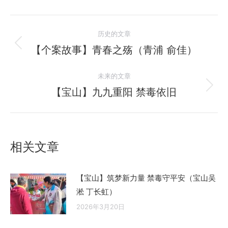
文
历史的文章
章
【个案故事】青春之殇（青浦 俞佳）
历
史
导
未来的文章
的
航
文
【宝山】九九重阳 禁毒依旧
未
章：
来
的
文
相关文章
章：
【宝山】筑梦新力量 禁毒守平安（宝山吴
淞 丁长虹）
2026年3月20日