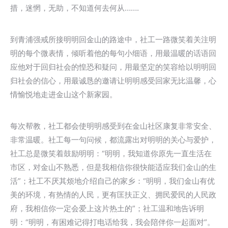
措，迷惘，无助，不知道何去何从…….
到青浦强戒所接明明回金山的路途中，社工一路微笑着关注明
明的每个微表情，倾听着他的每句小细语，用最温暖的话语回
应他对于回归社会的惶恐和疑问，用最坚定的笑容给以明明回
归社会的信心，用最诚恳的邀请让明明感受回家无比温馨，心
情愉悦地走进金山这个新家园。
每次帮教，社工都会使明明感受到在金山社区康复非常安全、
非常温暖。社工每一句问候，都流露出对明明的关心与爱护，
社工总是微笑着鼓励明明：“明明，我知道你原先一直生活在
市区，对金山不熟悉，但是我相信你很快能适应我们金山的生
活”；社工不厌其烦地介绍自己的家乡：“明明，我们金山有优
美的环境，有热情的人民，更有匡扶正义、拥民爱民的人民政
府，我相信你一定会爱上这片热土的”；社工温和地告诉明
明：“明明，有困难记得打电话给我，我会陪伴你一起面对”。