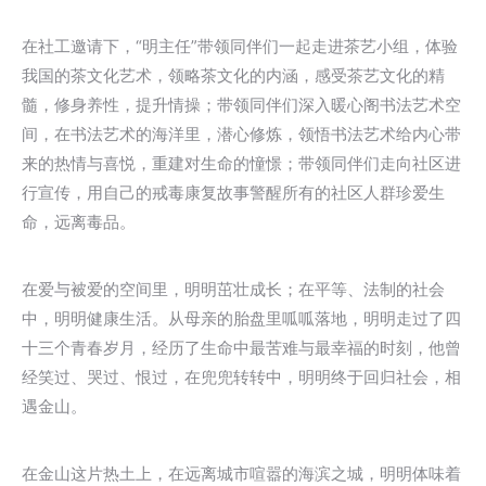
在社工邀请下，“明主任”带领同伴们一起走进茶艺小组，体验
我国的茶文化艺术，领略茶文化的内涵，感受茶艺文化的精
髓，修身养性，提升情操；带领同伴们深入暖心阁书法艺术空
间，在书法艺术的海洋里，潜心修炼，领悟书法艺术给内心带
来的热情与喜悦，重建对生命的憧憬；带领同伴们走向社区进
行宣传，用自己的戒毒康复故事警醒所有的社区人群珍爱生
命，远离毒品。
在爱与被爱的空间里，明明茁壮成长；在平等、法制的社会
中，明明健康生活。从母亲的胎盘里呱呱落地，明明走过了四
十三个青春岁月，经历了生命中最苦难与最幸福的时刻，他曾
经笑过、哭过、恨过，在兜兜转转中，明明终于回归社会，相
遇金山。
在金山这片热土上，在远离城市喧嚣的海滨之城，明明体味着