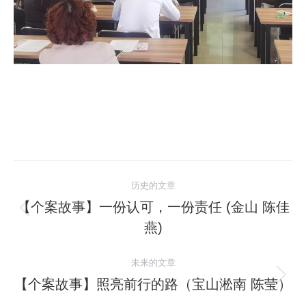
文
历史的文章
章
【个案故事】一份认可，一份责任 (金山 陈佳
历
燕)
导
史
的
航
未来的文章
文
【个案故事】照亮前行的路（宝山淞南 陈莹）
未
章：
来