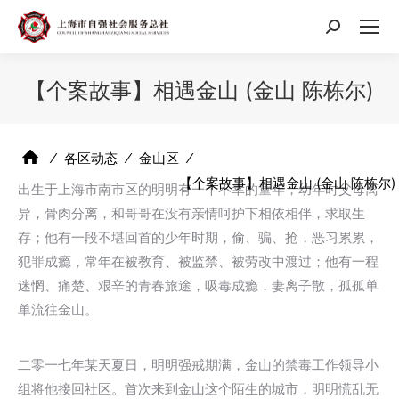
搜
索：
【个案故事】相遇金山 (金山 陈栋尔)
⁄
各区动态
⁄
金山区
⁄
【个案故事】相遇金山 (金山 陈栋尔)
出生于上海市南市区的明明有一个不幸的童年，幼年时父母离
异，骨肉分离，和哥哥在没有亲情呵护下相依相伴，求取生
存；他有一段不堪回首的少年时期，偷、骗、抢，恶习累累，
犯罪成瘾，常年在被教育、被监禁、被劳改中渡过；他有一程
迷惘、痛楚、艰辛的青春旅途，吸毒成瘾，妻离子散，孤孤单
单流往金山。
二零一七年某天夏日，明明强戒期满，金山的禁毒工作领导小
组将他接回社区。首次来到金山这个陌生的城市，明明慌乱无