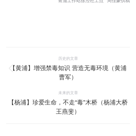
青浦工作站徐泾社工点 周佳豪供稿
文
历史的文章
章
【黄浦】增强禁毒知识 营造无毒环境（黄浦
历
曹军）
导
史
的
航
未来的文章
文
【杨浦】珍爱生命，不走“毒”木桥（杨浦大桥
章：
未
王燕斐）
来
的
文