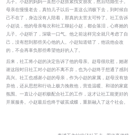
儿子。小赵的妈妈一直想小赵抓紧找女朋友，然后结婚生子。
母亲在慢慢老去，真怕儿子以后一直这么消极下去，到时候自
己不在了，身边没有人陪着，那真的太苦太可怜了。社工告诉
小赵说，他的母亲每次和社工聊起小赵，都会落泪，心疼她的
儿子。小赵听了，深吸一口气。他之前这样完全就只考虑了自
己，没有想到那些关心他的人。小赵知道错了，他说他会改
的，不会再辜负那些希望他好的人了。
后来，社工将小赵的决定告诉了他的母亲。赵母很欣慰，她谢
谢这段时日社工对小赵的不离不弃，也为小赵终于想通了感到
高兴。社工也感谢小赵的母亲，作为小赵的家属，赵母没有放
弃他，还从思想和行动上极力挽救他，营造温暖、和谐的家庭
氛围。一直让小赵积极配合社工的工作，这才让社工能更好的
开展服务。小赵最后也终于破茧成蝶，重新融入了这个社会。