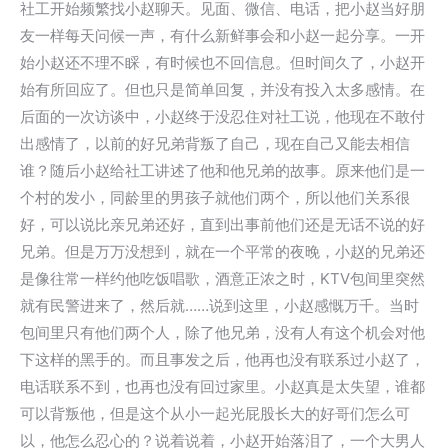
社工开始频繁找小赵聊天。见面、微信、电话，把小赵当好朋
友一样每天问候一声，有什么新鲜事会和小赵一起分享。一开
始小赵还不理不睬，有时候也不回信息。但时间久了，小赵开
始有所回应了。但也只是简单回复，并没有投入太多感情。在
后面的一次访谈中，小赵终于没忍住对社工说，他现在不敢付
出感情了，以前的好兄弟背叛了自己，现在自己又能去相信
谁？随后小赵给社工讲述了他和他兄弟的故事。原来他们是一
个村的发小，同龄里的男孩子就他们两个，所以他们关系很
好，可以说比亲兄弟还好，直到出事前他们还是无话不说的好
兄弟。但是万万没想到，就在一个平常的夜晚，小赵的兄弟还
是像往常一样约他吃饭唱歌，酒意正浓之时，KTV包间里突然
就有民警进来了，然后就……说到这里，小赵感慨万千。当时
包间里只有他们两个人，除了他兄弟，没有人有这个机会对他
下这样的黑手的。而且事发之后，他再也没有联系过小赵了，
电话联系不到，也再也没有回过家里。小赵真是太失望，谁都
可以背叛他，但是这个从小一起光屁股长大的好哥们怎么可
以，他怎么忍心的？说着说着，小赵开始落泪了，一个大男人