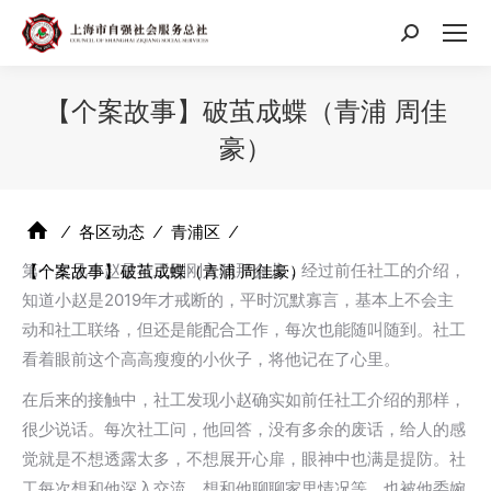
搜
索：
【个案故事】破茧成蝶（青浦 周佳
豪）
⁄
各区动态
⁄
青浦区
⁄
第一次见小赵是社工刚刚入职那会儿，经过前任社工的介绍，
【个案故事】破茧成蝶（青浦 周佳豪）
知道小赵是2019年才戒断的，平时沉默寡言，基本上不会主
动和社工联络，但还是能配合工作，每次也能随叫随到。社工
看着眼前这个高高瘦瘦的小伙子，将他记在了心里。
在后来的接触中，社工发现小赵确实如前任社工介绍的那样，
很少说话。每次社工问，他回答，没有多余的废话，给人的感
觉就是不想透露太多，不想展开心扉，眼神中也满是提防。社
工每次想和他深入交流，想和他聊聊家里情况等，也被他委婉