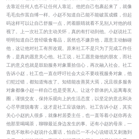
去靠近任何人也不让任何人靠近。他把自己包裹起来了，就像
毛毛虫作茧自缚一样。小赵不知道自己能不能破茧成蝶，但起
码这样可以让自己舒服一点，闭着眼睛就看不见别人对他的歧
视了。上一次社工的主动关怀，真的有打动到他。小赵说社工
明明知道自己曾经吸食毒品，居然也不嫌弃他，愿意主动触碰
他，这让他对社工有所改观。原来社工不是只为了完成工作任
务，是真的愿意关心他。社工说，社工愿意做他的朋友，而社
工的意义也就是鼓励服务对象重拾信心，再次融入社会。社工
告诉小赵，社工也一直在呼吁社会大众不要歧视服务对象，他
们犯过错，都知道悔改了。知错能改善莫大焉，况且很多服务
对象都像小赵一样自己也是受害人。让这个群体的人远离毒友
圈，谨慎交友，保持乐观向上的生活态度，以坚定的意志和决
心尽早摆脱毒害，这才是社工应该做的。社工告诉小赵，其实
关心小赵的人很多，就像村居委主任，也一直等着小赵你再去
他那里喝喝茶，聊聊最近身边发生的事。还有小赵的母亲，一
直也不敢和小赵说什么重话，怕自己一不小心说错话又刺激到