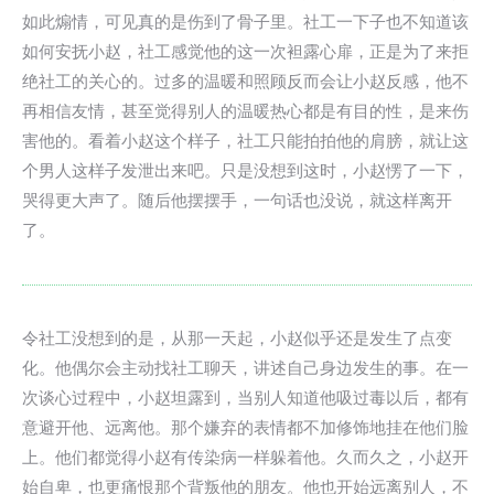
如此煽情，可见真的是伤到了骨子里。社工一下子也不知道该
如何安抚小赵，社工感觉他的这一次袒露心扉，正是为了来拒
绝社工的关心的。过多的温暖和照顾反而会让小赵反感，他不
再相信友情，甚至觉得别人的温暖热心都是有目的性，是来伤
害他的。看着小赵这个样子，社工只能拍拍他的肩膀，就让这
个男人这样子发泄出来吧。只是没想到这时，小赵愣了一下，
哭得更大声了。随后他摆摆手，一句话也没说，就这样离开
了。
令社工没想到的是，从那一天起，小赵似乎还是发生了点变
化。他偶尔会主动找社工聊天，讲述自己身边发生的事。在一
次谈心过程中，小赵坦露到，当别人知道他吸过毒以后，都有
意避开他、远离他。那个嫌弃的表情都不加修饰地挂在他们脸
上。他们都觉得小赵有传染病一样躲着他。久而久之，小赵开
始自卑，也更痛恨那个背叛他的朋友。他也开始远离别人，不