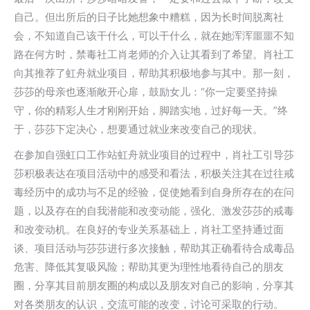
自己。但出所后的日子比她想象中糟糕，因为长时间脱离社
会，不知道自己该干什么，可以干什么，就在她浑浑噩噩不知
路在何方时，禁毒社工肖老师的介入让其看到了希望。肖社工
向其推荐了虹舟就业项目，帮助其积极地参与其中。那一刻，
莎莎的母亲也逐渐敞开心扉，鼓励女儿：“你一定要坚持操
守，你的精彩人生才刚刚开始，脚踏实地，过好每一天。”终
于，莎莎下定决心，想要通过就业来改变自己的现状。
在参加自强虹口工作站虹舟就业项目的过程中，肖社工引导莎
莎积极表达在项目活动中的感受和看法，积极关注其在过往戒
毒经历中的成功与不足的经验，促使她看到自身所存在的在问
题，以及存在的自我潜能和改变动能，强化、激发莎莎的戒毒
和改变动机。在良好的专业关系基础上，肖社工坚持通过面
谈、项目活动与莎莎进行多次接触，帮助其正确看待合成毒品
危害、降低其复吸风险；帮助其更为理性地看待自己的朋友
圈，分享其目前朋友圈的构成以及朋友对自己的影响，分享其
对各类朋友的认识，交流可能的改变，讨论可采取的行动。