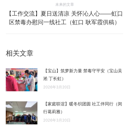
的
航
未来的文章
文
【工作交流】夏日送清凉 关怀沁人心——虹口
章：
未
区禁毒办慰问一线社工（虹口 耿军霞供稿）
来
的
文
章：
相关文章
【宝山】筑梦新力量 禁毒守平安（宝山吴
淞 丁长虹）
2026年3月20日
【家庭联谊】暖冬织团圆 社工伴同行（闵
行葛莉雅）
2026年3月20日