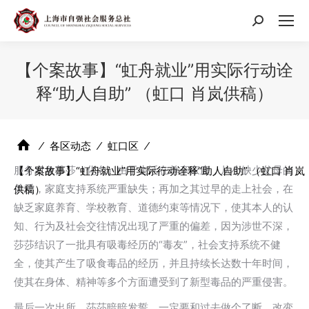
搜
索：
【个案故事】“虹舟就业”用实际行动诠
释“助人自助” （虹口 肖岚供稿）
⁄
各区动态
⁄
虹口区
⁄
服务对象莎莎（化名）由于生活在单亲家庭，从小缺少父母的
【个案故事】“虹舟就业”用实际行动诠释“助人自助” （虹口 肖岚
关爱，家庭支持系统严重缺失；再加之其过早的走上社会，在
供稿）
缺乏家庭养育、学校教育、道德约束等情况下，使其本人的认
知、行为及社会交往情况出现了严重的偏差，因为涉世不深，
莎莎结识了一批具有吸毒经历的“毒友”，社会支持系统不健
全，使其产生了吸食毒品的经历，并且持续长达数十年时间，
使其在身体、精神等多个方面遭受到了新型毒品的严重侵害。
最后一次出所，莎莎暗暗发誓，一定要和过去做个了断，改变