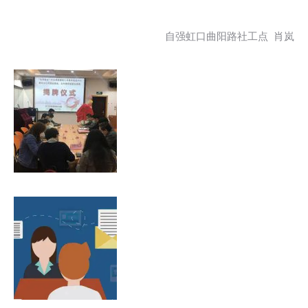
自强虹口曲阳路社工点 肖岚