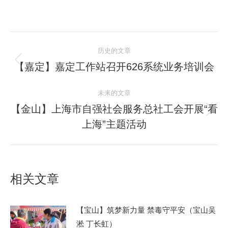
文
历史的文章
章
【嘉定】嘉定工作站召开626系统业务培训会
历
史
导
未来的文章
的
航
文
【金山】上海市自强社会服务总社工会开展“看
未
章：
上海”主题活动
来
的
文
章：
相关文章
【宝山】筑梦新力量 禁毒守平安（宝山吴
淞 丁长虹）