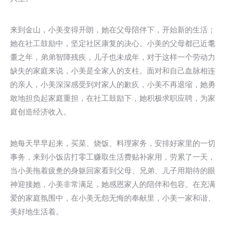
来到金山，小美变得开朗，她在父母陪伴下，开始新的生活；
她在社工鼓励中，坚定社区康复的决心。小美的父母都已近耄
耋之年，弟弟智障残疾，儿子也未成年，对于这样一个劳动力
缺失的家庭来说，小美是全家人的支柱。面对和自己血脉相连
的亲人，小美深深感受到对家人的歉疚，小美不再退缩，她勇
敢地担负起家庭重担，在社工鼓励下，她积极求职应聘，为家
庭创造经济收入。
她每天早早起来，买菜、烧饭、料理家务，安排好家里的一切
事务，来到小饭店打零工赚取生活费贴补家用，劳累了一天，
当小美拖着疲惫的身躯回家看到父母、兄弟、儿子用期待的眼
神迎接她，小美非常满足，她感恩家人的陪伴和包容。在充满
爱的家庭氛围中，在小美无怨无悔的奉献里，小美一家和谐、
美好地生活着。