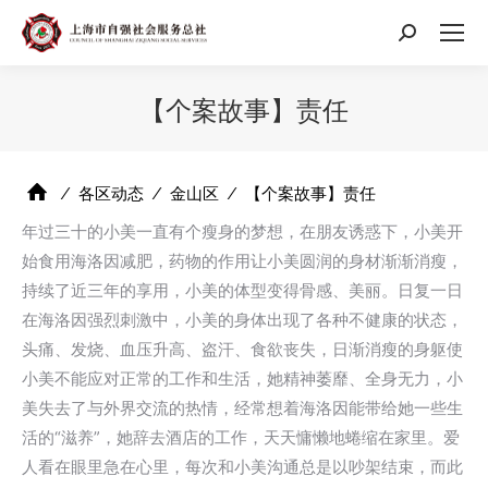
搜
索：
【个案故事】责任
⁄
各区动态
⁄
金山区
⁄
【个案故事】责任
年过三十的小美一直有个瘦身的梦想，在朋友诱惑下，小美开
始食用海洛因减肥，药物的作用让小美圆润的身材渐渐消瘦，
持续了近三年的享用，小美的体型变得骨感、美丽。日复一日
在海洛因强烈刺激中，小美的身体出现了各种不健康的状态，
头痛、发烧、血压升高、盗汗、食欲丧失，日渐消瘦的身躯使
小美不能应对正常的工作和生活，她精神萎靡、全身无力，小
美失去了与外界交流的热情，经常想着海洛因能带给她一些生
活的“滋养”，她辞去酒店的工作，天天慵懒地蜷缩在家里。爱
人看在眼里急在心里，每次和小美沟通总是以吵架结束，而此