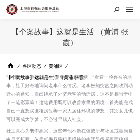
搜
索：
【个案故事】这就是生活 （黄浦 张
霞）
⁄
各区动态
⁄
黄浦区
⁄
“小张，我中彩票来，一定要请你们吃糖！”看着一脸兴奋的老
【个案故事】这就是生活 （黄浦 张霞）
李，社工好奇地询问老李什么情况。老李告知突然之间收到动
迁办的通知，自己继承了外婆老宅的动迁房，这不是相当于中
了一笔彩票嘛！这笔费用既可以改善家里的困境，首先能完成
自己一直想买廉租房改善一家人居住环境的梦想；其次女儿也
可以完成大学梦，不必过早踏入社会。
社工真心为老李高兴，这些年他不断在强戒所与社区戒毒康复
中反复折腾，依靠低保及廉租房维持的生活显得局促而狼狈，