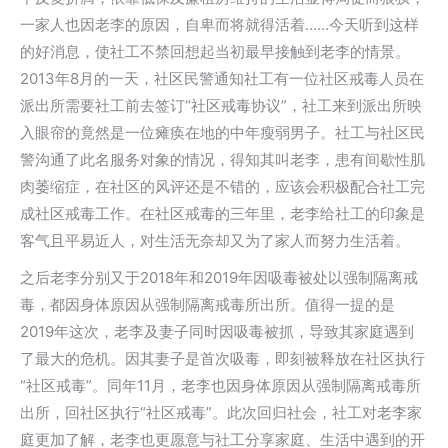
一家人也因老李的原因，自卑而将就得活着……今天听到这样
的好消息，使社工不禁回想起当初最早接触到老李的情景。
2013年8月的一天，社区民警通知社工有一位社区戒毒人员在
派出所需要社工前去签订“社区戒毒协议”，社工来到派出所映
入眼帘的竟然是一位瘫痪在地的中年瘦弱男子。社工与社区民
警沟通了此名服务对象的情况，得知其叫老李，患有间歇性肌
肉萎缩症，在社区的风评还是不错的，应该会积极配合社工完
成社区戒毒工作。在社区戒毒的三年里，老李给社工的印象是
客气且平易近人，对生活无奈却又为了家人而努力生活着。
之后老李分别又于2018年和2019年因吸毒被处以强制隔离戒
毒，都因身体原因从强制隔离戒毒所出所。值得一提的是
2019年这次，老李及妻子同时因吸毒被抓，导致其家庭遇到
了最大的危机。因其妻子是首次吸毒，即刻被释放在社区执行
“社区戒毒”。同年11月，老李也因身体原因从强制隔离戒毒所
出所，回社区执行“社区戒毒”。此次回归社会，社工对老李家
庭更加了解，老李也更愿意与社工分享家庭、生活中遇到的开