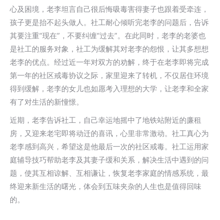
心及困境，老李坦言自己很后悔吸毒害得妻子也跟着受牵连，
孩子更是抬不起头做人。社工耐心倾听完老李的问题后，告诉
其要注重“现在”，不要纠缠“过去”。在此同时，老李的老婆也
是社工的服务对象，社工为缓解其对老李的怨恨，让其多想想
老李的优点。经过近一年对双方的劝解，终于在老李即将完成
第一年的社区戒毒协议之际，家里迎来了转机，不仅居住环境
得到缓解，老李的女儿也如愿考入理想的大学，让老李和全家
有了对生活的新憧憬。
近期，老李告诉社工，自己幸运地摇中了地铁站附近的廉租
房，又迎来老宅即将动迁的喜讯，心里非常激动。社工真心为
老李感到高兴，希望这是他最后一次的社区戒毒。社工运用家
庭辅导技巧帮助老李及其妻子缓和关系，解决生活中遇到的问
题，使其互相谅解、互相谦让，恢复老李家庭的情感系统，最
终迎来新生活的曙光，体会到五味夹杂的人生也是值得回味
的。