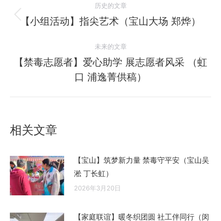
历史的文章
章
【小组活动】指尖艺术（宝山大场 郑烨）
历
史
导
未来的文章
的
航
文
【禁毒志愿者】爱心助学 展志愿者风采 （虹
未
章：
口 浦逸菁供稿）
来
的
文
章：
相关文章
【宝山】筑梦新力量 禁毒守平安（宝山吴
淞 丁长虹）
2026年3月20日
【家庭联谊】暖冬织团圆 社工伴同行（闵