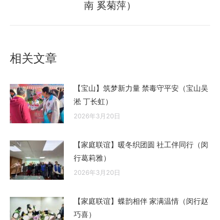
南 奚菊萍）
来
的
文
章：
相关文章
【宝山】筑梦新力量 禁毒守平安（宝山吴
淞 丁长虹）
2026年3月20日
【家庭联谊】暖冬织团圆 社工伴同行（闵
行葛莉雅）
2026年3月20日
【家庭联谊】蝶韵相伴 家满温情（闵行赵
巧喜）