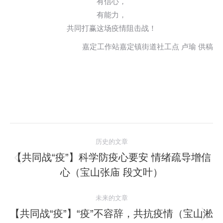
有信心，
有能力，
共同打赢这场疫情阻击战！
嘉定工作站嘉定镇街道社工点 卢瑜 供稿
文
历史的文章
章
【共同战“疫”】科学防疫心要安 情绪疏导增信
历
心（宝山张庙 段文叶）
导
史
的
航
未来的文章
文
【共同战“疫”】“疫”不容辞，共抗疫情（宝山淞
章：
未