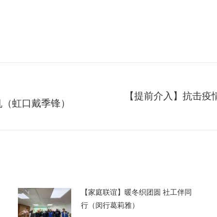
【提前介入】抗击疫情
机（虹口戴季锋）
未
来
的
文
章：
【家庭联谊】暖冬织团圆 社工伴同
行（闵行葛莉雅）