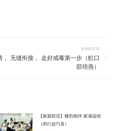
未来的文章
， 无缝衔接， 走好戒毒第一步（虹口
邵培燕）
【家庭联谊】蝶韵相伴 家满温情
（闵行赵巧喜）