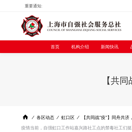
重要通知:
首页
机构介绍
新
首页
机构介绍
新闻快讯
【共同
⁄
各区动态
⁄
虹口区
⁄
【共同战“疫”】同舟共济
疫情当前，自强虹口工作站嘉兴路社工点的禁毒社工们挺