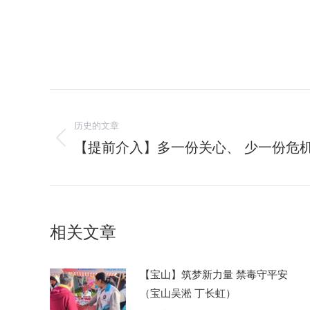
文
历史的文章
章
【提前介入】多一份关心、 少一份危
历
导
史
的
航
文
章：
相关文章
【宝山】筑梦新力量 禁毒守平安
（宝山吴淞 丁长虹）