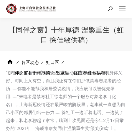
搜
索：
【同伴之窗】十年厚德 涅槃重生（虹
口 徐佳敏供稿）
⁄
各区动态
⁄
虹口区
⁄
“小徐啊，我们居委竟然不让我做小区志愿者！我明明身体又
【同伴之窗】十年厚德 涅槃重生（虹口 徐佳敏供稿）
好、时间上又有空，而且我还有在你们那做禁毒志愿者的经
历……你能不能帮我和居委说说情，我应该可以被优先录
用……”来电者是禁毒社工徐老师的一个服务对象老李（化
名），上海新冠疫情还在最严峻的阶段里，老李就一直想为自
己小区的邻居们出一份力……徐社工一边听着电话、一边笑了
起来，和老李聊起了家常，聊到上次见面还是今年2月17日举
办的“2021年上海戒毒康复同伴‘涅槃重生奖’颁奖仪式”上。