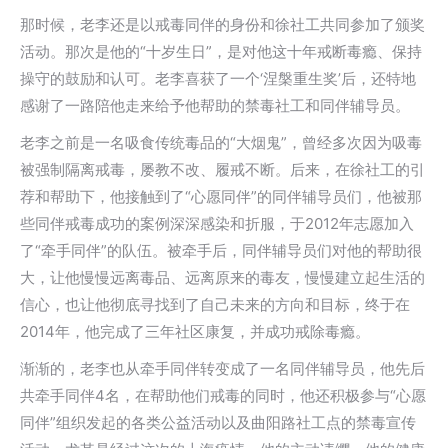
那时候，老李还是以戒毒同伴的身份和徐社工共同参加了颁奖
活动。那次是他的“十岁生日”，是对他这十年戒断毒瘾、保持
操守的鼓励和认可。老李喜获了一个‘涅槃重生奖’后，还特地
感谢了一路陪他走来给予他帮助的禁毒社工和同伴辅导员。
老李之前是一名吸食传统毒品的“大烟鬼”，曾经多次因为吸毒
被强制隔离戒毒，屡教不改、履戒不断。后来，在徐社工的引
荐和帮助下，他接触到了“心愿同伴”的同伴辅导员们，他被那
些同伴戒毒成功的案例深深感染和折服，于2012年志愿加入
了“牵手同伴”的队伍。被牵手后，同伴辅导员们对他的帮助很
大，让他慢慢远离毒品、远离原来的毒友，慢慢建立起生活的
信心，也让他彻底寻找到了自己未来的方向和目标，终于在
2014年，他完成了三年社区康复，并成功戒除毒瘾。
渐渐的，老李也从牵手同伴转变成了一名同伴辅导员，他先后
共牵手同伴4名，在帮助他们戒毒的同时，他还积极参与“心愿
同伴”组织发起的各类公益活动以及曲阳路社工点的禁毒宣传