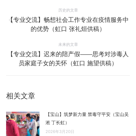
文
历史的文章
章
【专业交流】畅想社会工作专业在疫情服务中
历
的优势（虹口 张礼烜供稿）
导
史
的
航
未来的文章
文
【专业交流】迟来的陪产假——思考对涉毒人
章：
未
员家庭子女的关怀（虹口 施望供稿）
来
的
文
章：
相关文章
【宝山】筑梦新力量 禁毒守平安（宝山吴
淞 丁长虹）
2026年3月20日