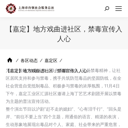
搜
索：
【嘉定】地方戏曲进社区，禁毒宣传入
人心
⁄
各区动态
⁄
嘉定区
⁄
为广泛传递“健康人生，绿色无毒”理念，弘扬禁毒精神，让社
【嘉定】地方戏曲进社区，禁毒宣传入人心
区居民支持和参与禁毒，携手共筑防范毒品的坚固防线，在全
社会营造自觉抵制毒品、积极参与禁毒的浓厚氛围，11月4日
下午，嘉定工业区汇源社区邀请上海丁艺艺术剧团开展以禁毒
为主题的普法宣传活动。
整个演出节目以沪剧“赶不走的媳妇”、“心有泪千行”、“回头是
岸、“前往不要上当”四个主题，用通俗的语言、精湛的表演，
生动形象地展现出毒品对个人、家庭、社会带来的严重危害，