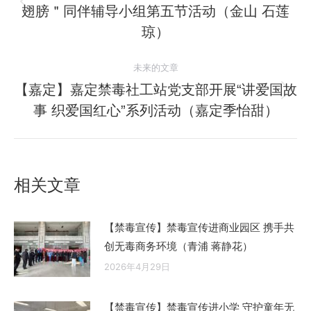
翅膀＂同伴辅导小组第五节活动（金山 石莲
历
导
史
琼）
航
的
文
未来的文章
章：
【嘉定】嘉定禁毒社工站党支部开展“讲爱国故
未
事 织爱国红心”系列活动（嘉定季怡甜）
来
的
文
章：
相关文章
【禁毒宣传】禁毒宣传进商业园区 携手共
创无毒商务环境（青浦 蒋静花）
2026年4月29日
【禁毒宣传】禁毒宣传进小学 守护童年无