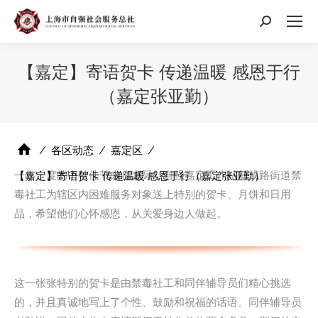
搜
索：
【嘉定】寄语贺卡 传递温暖 感恩于行
（嘉定张亚勤）
⁄
各区动态
⁄
嘉定区
⁄
一年一度的中秋佳节来临之际，自强嘉定工作站新成路街道禁
【嘉定】寄语贺卡 传递温暖 感恩于行（嘉定张亚勤）
毒社工为辖区内困难服务对象送上特别的贺卡、月饼和日用
品，希望他们心怀感恩，从关爱身边人做起。
这一张张特别的贺卡是由禁毒社工和同伴辅导员们精心挑选
的，并且真诚地写上了个性、鼓励和祝福的话语。同伴辅导员