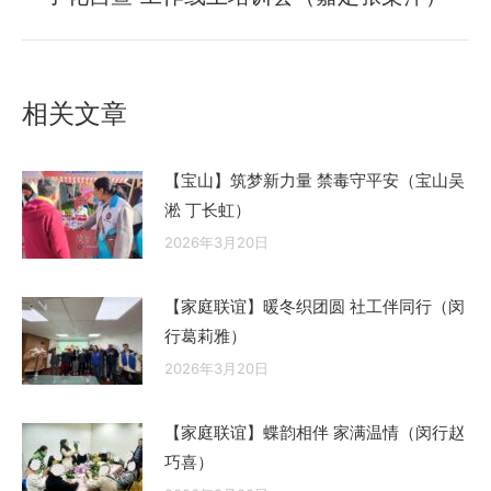
来
的
文
章：
相关文章
【宝山】筑梦新力量 禁毒守平安（宝山吴
淞 丁长虹）
2026年3月20日
【家庭联谊】暖冬织团圆 社工伴同行（闵
行葛莉雅）
2026年3月20日
【家庭联谊】蝶韵相伴 家满温情（闵行赵
巧喜）