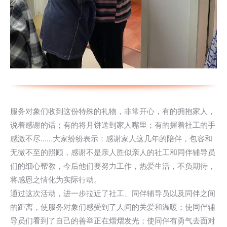
服务对象们收到这份特殊的礼物，非常开心，有的拥抱家人，
说着感谢的话；有的将月饼送到家人嘴里；有的握着社工的手
感激不尽……大家纷纷表示：感谢家人这几年的陪伴，包容和
无微不至的照顾，感谢不是亲人胜似亲人的社工和同伴辅导员
们的细心帮教，今后他们要努力工作，热爱生活，不负期待，
将感恩之情化为实际行动。
通过这次活动，进一步拉近了社工、同伴辅导员以及同伴之间
的距离，使服务对象们感受到了人间的关爱和温暖；使同伴辅
导员们看到了自己的善举正在熠熠发光；使同伴有勇气去面对