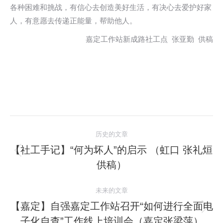
各种困难和挑战，有信心去创造美好生活，有决心去爱护好家
人，有意愿去传递正能量，帮助他人。
嘉定工作站新成路社工点 张亚勤 供稿
文
历史的文章
章
【社工手记】“何为坏人”的启示 （虹口 张礼烜
历
供稿）
导
史
的
航
未来的文章
文
【嘉定】自强嘉定工作站召开“如何进行全面电
章：
未
子化自查”工作线上培训会（嘉定张梁萍）