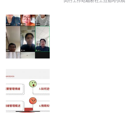
闵行工作站颛桥社工点都玲供稿