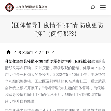
搜
索：
【团体督导】疫情不“抑”情 防疫更防
“抑”（闵行都玲)
⁄
各区动态
⁄
闵行区
⁄
突如其来的疫情又一次打破了原有的宁静，一场没有硝烟的疫
【团体督导】疫情不“抑”情 防疫更防“抑”（闵行都玲)
情战役再次打响，面对疫情，积极乐观的情绪、健康向上的心
态，也是一种强大的免疫力。2022年5月10日上午，中级督导
李莉组织梅陇镇、工业区及颛桥镇的10名禁毒社工，通过腾讯
会议线上模式开展了以“情绪管理”为主题的团体督导，为缓解
和疏导疫情期间社工们的心理压力，帮助社工们积极调节情
绪，提升自身能量。
督导李莉老师结合PPT从为什么需要管理情绪、情绪与情绪概