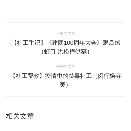
文
历史的文章
章
【社工手记】《建团100周年大会》观后感
历
（虹口 洪松梅供稿）
导
史
的
航
未来的文章
文
【社工帮教】疫情中的禁毒社工（闵行杨芬
章：
未
美）
来
的
文
章：
相关文章