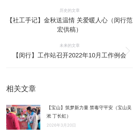
文
历史的文章
章
【社工手记】金秋送温情 关爱暖人心（闵行范
历
宏供稿）
导
史
的
航
未来的文章
文
【闵行】工作站召开2022年10月工作例会
未
章：
来
的
文
相关文章
章：
【宝山】筑梦新力量 禁毒守平安（宝山吴
淞 丁长虹）
2026年3月20日