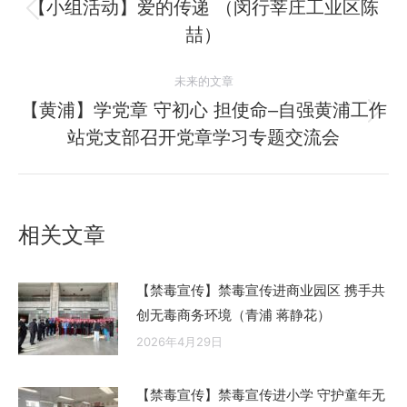
章
【小组活动】爱的传递 （闵行莘庄工业区陈
历
喆）
导
史
的
航
未来的文章
文
【黄浦】学党章 守初心 担使命–自强黄浦工作
章：
未
站党支部召开党章学习专题交流会
来
的
文
章：
相关文章
【禁毒宣传】禁毒宣传进商业园区 携手共
创无毒商务环境（青浦 蒋静花）
2026年4月29日
【禁毒宣传】禁毒宣传进小学 守护童年无