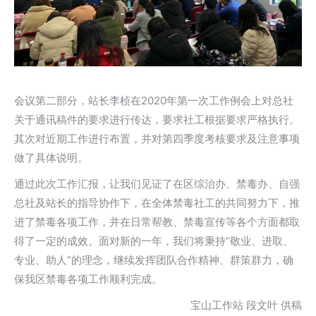
会议第二部分，站长李桢在2020年第一次工作例会上对总社
关于通讯稿件的要求进行传达，要求社工根据要求严格执行。
其次对近期工作进行布置，并对第四季度考核要求及注意事项
做了具体说明。
通过此次工作汇报，让我们见证了在区综治办、禁毒办、自强
总社及站长的指导协作下，在全体禁毒社工的共同努力下，推
进了禁毒各项工作，并在日常帮教、禁毒宣传等各个方面都取
得了一定的成效。面对新的一年，我们将秉持“敬业、进取、
专业、助人”的理念，继续发挥团队合作精神、群策群力，确
保我区禁毒各项工作顺利完成。
宝山工作站 段文叶 供稿