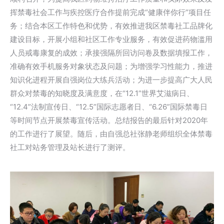
挥禁毒社会工作与疾控医疗合作提前完成“健康伴你行”项目任
务；结合本区工作特色和优势，有效推进我区禁毒社工品牌化
建设目标，开展小组和社区工作专业服务，有效促进药物滥用
人员戒毒康复的成效；承接强隔所回访问卷及数据填报工作，
准确有效手机服务对象状态及问题；为增强学习性能力，推进
知识化进程开展自强岗位大练兵活动；为进一步提高广大人民
群众对禁毒的知晓度及满意度，在“12.1”世界艾滋病日、
“12.4”法制宣传日、“12.5”国际志愿者日、“6.26”国际禁毒日
等时间节点开展禁毒宣传活动。总结报告的最后针对2020年
的工作进行了展望。随后，由自强总社张静老师组织全体禁毒
社工对站务管理及站长进行了测评。