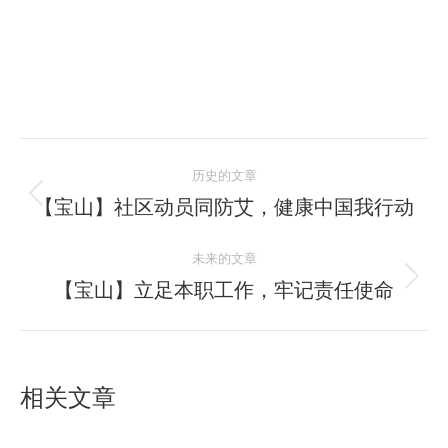
文
历史的文章
章
【宝山】社区动员同防艾，健康中国我行动
历
史
导
未来的文章
的
航
文
【宝山】立足本职工作，牢记责任使命
未
章：
来
的
文
相关文章
章：