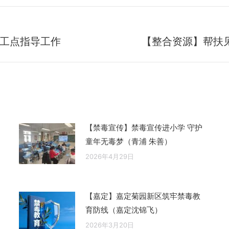
工点指导工作
【整合资源】帮扶见
未
来
的
文
章：
【禁毒宣传】禁毒宣传进小学 守护
童年无毒梦（青浦 朱善）
2026年4月29日
【嘉定】嘉定菊园新区筑牢禁毒教
育防线（嘉定沈锦飞）
2026年3月20日