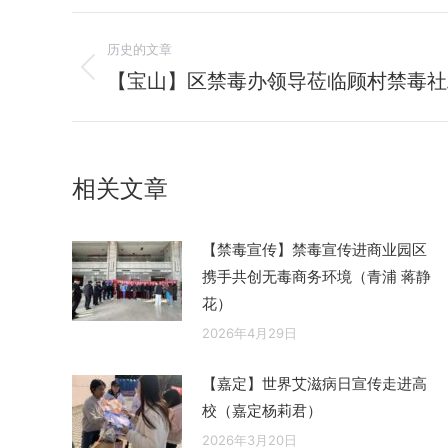
文
历史的文章
章
【宝山】区禁毒办领导莅临顾村禁毒社
历
史
导
的
航
文
相关文章
章：
【禁毒宣传】禁毒宣传进商业园区
携手共创无毒商务环境（青浦 蒋静
花）
2026年4月29日
【嘉定】世界艾滋病日宣传走进高
校（嘉定杨莉君）
2026年3月20日