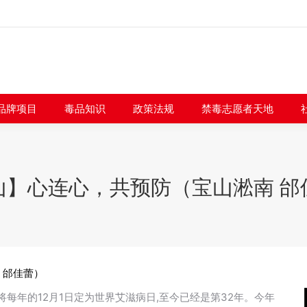
闻快讯
品牌项目
毒品知识
政策法规
禁毒志愿者
品牌项目
毒品知识
政策法规
禁毒志愿者天地
山】心连心，共预防（宝山淞南 邰
 邰佳蕾）
将每年的12月1日定为世界艾滋病日,至今已经是第32年。今年