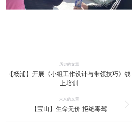
文
历史的文章
章
【杨浦】开展《小组工作设计与带领技巧》线
历
上培训
导
史
的
航
未来的文章
文
【宝山】生命无价 拒绝毒驾
未
章：
来
的
文