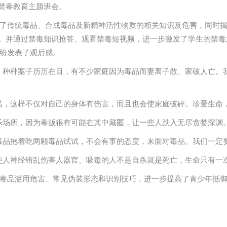
的禁毒教育主题班会。
传统毒品、合成毒品及新精神活性物质的相关知识及危害，同时揭开了
力。并通过禁毒知识抢答、观看禁毒短视频，进一步激发了学生的禁
纷发表了观后感。
，种种案子历历在目，有不少家庭因为毒品而妻离子散、家破人亡。
品，这样不仅对自己的身体有伤害，而且也会使家庭破碎。珍爱生命
乐场所，因为毒贩很有可能在其中藏匿，让一些人跌入无尽贪婪深渊。
毒品抱着吃两颗毒品试试，不会有事的态度，来面对毒品。我们一定
使人神经错乱伤害人器官。吸毒的人不是自杀就是死亡，生命只有一
毒品滥用危害、常见伪装形态和识别技巧，进一步提高了青少年抵