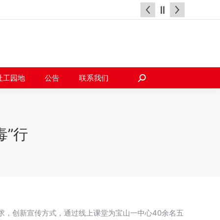
天地
社工园地
公告
联系我们
搜
索：
社工园地
公告
联系我们
搜
索：
毒”行
求，创新宣传方式，通过线上课堂为宝山一中心40余名五