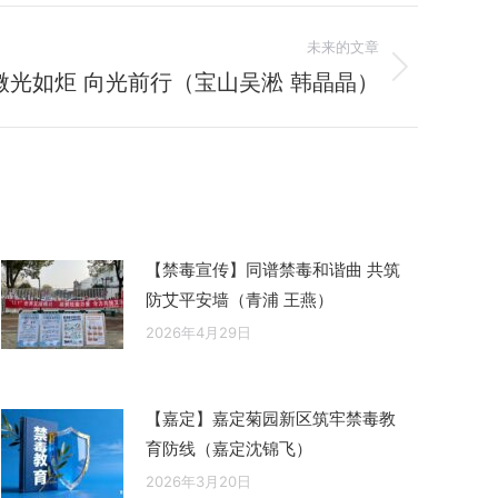
未来的文章
微光如炬 向光前行（宝山吴淞 韩晶晶）
【禁毒宣传】同谱禁毒和谐曲 共筑
防艾平安墙（青浦 王燕）
2026年4月29日
【嘉定】嘉定菊园新区筑牢禁毒教
育防线（嘉定沈锦飞）
2026年3月20日