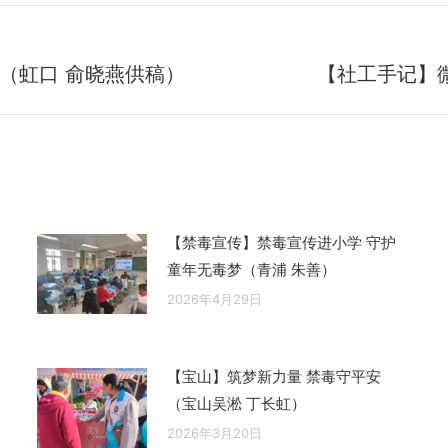
（虹口 俞晓燕供稿）
【社工手记】
未
来
的
文
章：
【禁毒宣传】禁毒宣传进小学 守护
童年无毒梦（青浦 朱善）
2026年4月29日
【宝山】筑梦新力量 禁毒守平安
（宝山吴淞 丁长虹）
2026年3月20日