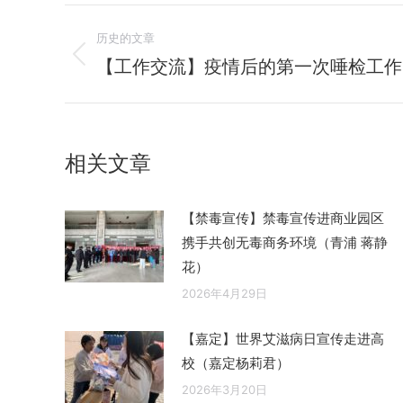
文
历史的文章
章
【工作交流】疫情后的第一次唾检工作
历
史
导
的
航
文
相关文章
章：
【禁毒宣传】禁毒宣传进商业园区
携手共创无毒商务环境（青浦 蒋静
花）
2026年4月29日
【嘉定】世界艾滋病日宣传走进高
校（嘉定杨莉君）
2026年3月20日