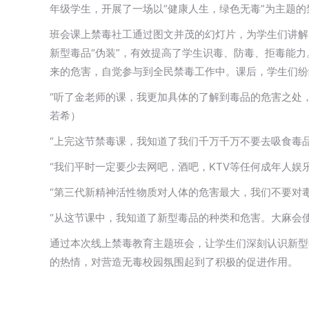
年级学生，开展了一场以“健康人生，绿色无毒”为主题
班会课上禁毒社工通过图文并茂的幻灯片，为学生们讲解了
新型毒品“伪装”，有效提高了学生识毒、防毒、拒毒能
来的危害，自觉参与到全民禁毒工作中。课后，学生们纷
“听了金老师的课，我更加具体的了解到毒品的危害之处
若希）
“上完这节禁毒课，我知道了我们千万千万不要去吸食毒
“我们平时一定要少去网吧，酒吧，KTV等任何成年人娱
“第三代新精神活性物质对人体的危害最大，我们不要对
“从这节课中，我知道了新型毒品的种类和危害。大麻会
通过本次线上禁毒教育主题班会，让学生们深刻认识新型
的热情，对营造无毒校园氛围起到了积极的促进作用。