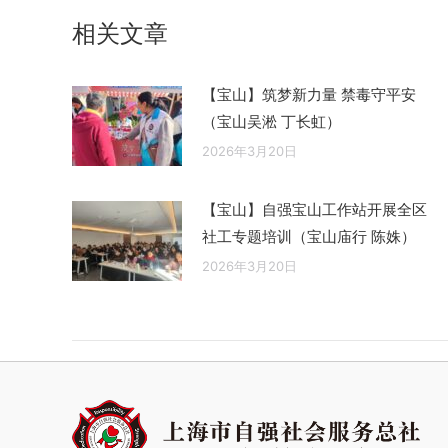
航
文
相关文章
章：
【宝山】筑梦新力量 禁毒守平安
（宝山吴淞 丁长虹）
2026年3月20日
【宝山】自强宝山工作站开展全区
社工专题培训（宝山庙行 陈姝）
2026年3月20日