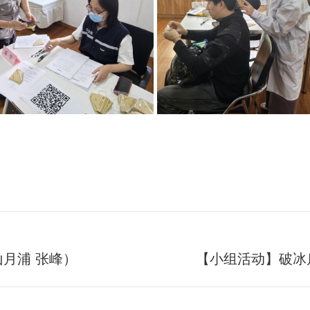
月浦 张峰）
【小组活动】破冰
未
来
的