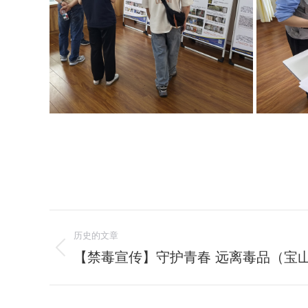
文
历史的文章
章
【禁毒宣传】守护青春 远离毒品（宝山
历
史
导
的