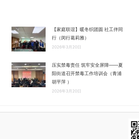
文
章：
【家庭联谊】暖冬织团圆 社工伴同
行（闵行葛莉雅）
2026年3月20日
压实禁毒责任 筑牢安全屏障——夏
阳街道召开禁毒工作培训会（青浦
胡平萍 ）
2026年3月20日