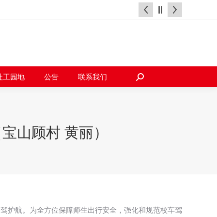
天地
社工园地
公告
联系我们
搜
索：
社工园地
公告
联系我们
搜
索：
宝山顾村 黄丽）
保驾护航。为全方位保障师生出行安全，强化和规范校车驾