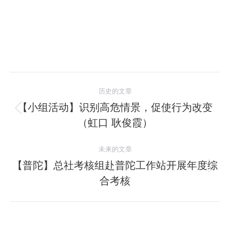
文
历史的文章
章
【小组活动】识别高危情景，促使行为改变
历
（虹口 耿俊霞）
导
史
的
航
未来的文章
文
【普陀】总社考核组赴普陀工作站开展年度综
章：
未
合考核
来
的
文
章：