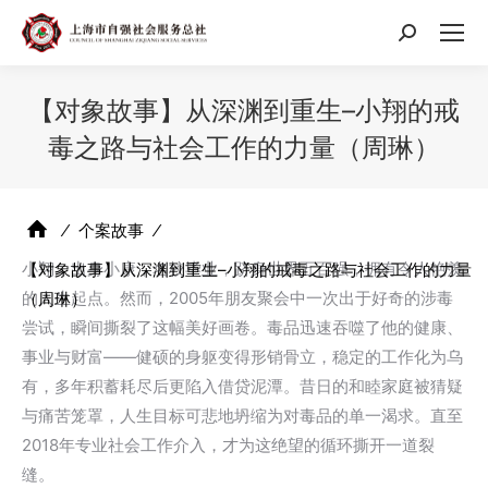
搜
索：
【对象故事】从深渊到重生–小翔的戒
毒之路与社会工作的力量（周琳）
⁄
个案故事
⁄
小翔，出身小康，名校毕业，跻身世界五百强，拥有令人艳羡
【对象故事】从深渊到重生–小翔的戒毒之路与社会工作的力量
的人生起点。然而，2005年朋友聚会中一次出于好奇的涉毒
（周琳）
尝试，瞬间撕裂了这幅美好画卷。毒品迅速吞噬了他的健康、
事业与财富——健硕的身躯变得形销骨立，稳定的工作化为乌
有，多年积蓄耗尽后更陷入借贷泥潭。昔日的和睦家庭被猜疑
与痛苦笼罩，人生目标可悲地坍缩为对毒品的单一渴求。直至
2018年专业社会工作介入，才为这绝望的循环撕开一道裂
缝。