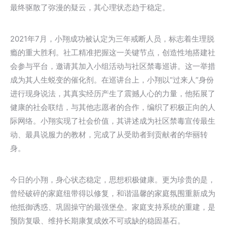
最终驱散了弥漫的疑云，其心理状态趋于稳定。
2021年7月，小翔成功被认定为三年戒断人员，标志着生理脱
瘾的重大胜利。社工精准把握这一关键节点，创造性地搭建社
会参与平台，邀请其加入小组活动与社区禁毒巡讲。这一举措
成为其人生蜕变的催化剂。在巡讲台上，小翔以“过来人”身份
进行现身说法，其真实经历产生了震撼人心的力量，他拓展了
健康的社会联结，与其他志愿者的合作，编织了积极正向的人
际网络。小翔实现了社会价值，其讲述成为社区禁毒宣传最生
动、最具说服力的教材，完成了从受助者到贡献者的华丽转
身。
今日的小翔，身心状态稳定，思想积极健康。更为珍贵的是，
曾经破碎的家庭纽带得以修复，和谐温馨的家庭氛围重新成为
他抵御诱惑、巩固操守的最强堡垒。家庭支持系统的重建，是
预防复吸、维持长期康复成效不可或缺的稳固基石。