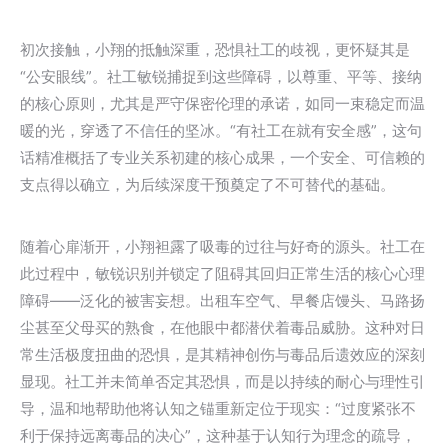
初次接触，小翔的抵触深重，恐惧社工的歧视，更怀疑其是
“公安眼线”。社工敏锐捕捉到这些障碍，以尊重、平等、接纳
的核心原则，尤其是严守保密伦理的承诺，如同一束稳定而温
暖的光，穿透了不信任的坚冰。“有社工在就有安全感”，这句
话精准概括了专业关系初建的核心成果，一个安全、可信赖的
支点得以确立，为后续深度干预奠定了不可替代的基础。
随着心扉渐开，小翔袒露了吸毒的过往与好奇的源头。社工在
此过程中，敏锐识别并锁定了阻碍其回归正常生活的核心心理
障碍——泛化的被害妄想。出租车空气、早餐店馒头、马路扬
尘甚至父母买的熟食，在他眼中都潜伏着毒品威胁。这种对日
常生活极度扭曲的恐惧，是其精神创伤与毒品后遗效应的深刻
显现。社工并未简单否定其恐惧，而是以持续的耐心与理性引
导，温和地帮助他将认知之锚重新定位于现实：“过度紧张不
利于保持远离毒品的决心”，这种基于认知行为理念的疏导，