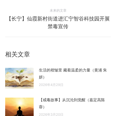
史
的
航
未来的文章
文
【长宁】仙霞新村街道进汇宁智谷科技园开展
章：
未
禁毒宣传
来
的
文
章：
相关文章
生活的褶皱里 藏着温柔的力量（黄浦 朱
妍）
2026年4月29日
【戒毒故事】从沉沦到觉醒（嘉定高陈
蓉）
2026年3月20日