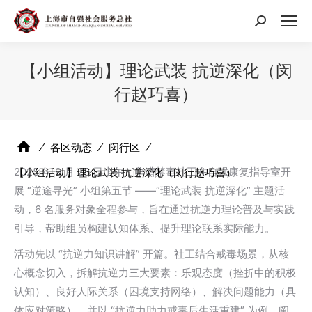
搜
索：
【小组活动】理论武装 抗逆深化（闵
行赵巧喜）
⁄
各区动态
⁄
闵行区
⁄
2025 年 9 月 28 日上午，华漕禁毒社工在自强康复指导室开
【小组活动】理论武装 抗逆深化（闵行赵巧喜）
展 “逆途寻光” 小组第五节 ——“理论武装 抗逆深化” 主题活
动，6 名服务对象全程参与，旨在通过抗逆力理论普及与实践
引导，帮助组员构建认知体系、提升理论联系实际能力。​
活动先以 “抗逆力知识讲解” 开篇。社工结合戒毒场景，从核
心概念切入，拆解抗逆力三大要素：乐观态度（挫折中的积极
认知）、良好人际关系（困境支持网络）、解决问题能力（具
体应对策略），并以 “抗逆力助力戒毒后生活重建” 为例，阐