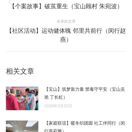
章
【个案故事】破茧重生（宝山顾村 朱宛波）
历
史
导
未来的文章
的
航
文
【社区活动】运动健体魄 邻里共前行（闵行赵
未
章：
燕）
来
的
文
章：
相关文章
【宝山】筑梦新力量 禁毒守平安（宝山吴
淞 丁长虹）
2026年3月20日
【家庭联谊】暖冬织团圆 社工伴同行（闵
行葛莉雅）