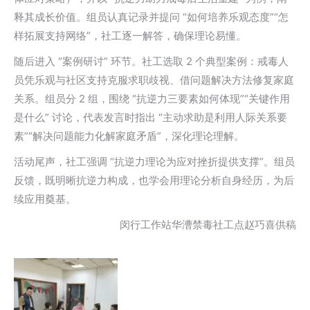
释其成长价值。组员认真记录并提问 “如何培养乐观态度”“怎
样拓展支持网络”，社工逐一解答，确保理论易懂。​
随后进入 “案例研讨” 环节。社工选取 2 个典型案例：戒毒人
员凭乐观与社区支持克服求职歧视、借问题解决方法修复家庭
关系。组员分 2 组，围绕 “抗逆力三要素如何体现”“关键作用
是什么” 讨论，代表发言时指出 “主动求助是利用人际关系要
素”“解决问题能力化解家庭矛盾”，深化理论理解。​
活动尾声，社工强调 “抗逆力理论为应对挫折提供支撑”。组员
反馈，既明晰抗逆力构成，也学会用理论分析自身经历，为后
续应用奠基。
闵行工作站华漕禁毒社工点赵巧喜供稿