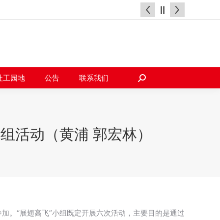
天地
社工园地
公告
联系我们
搜
索：
社工园地
公告
联系我们
搜
索：
小组活动（黄浦 郭宏林）
参加。“展翅高飞”小组既定开展六次活动，主要目的是通过