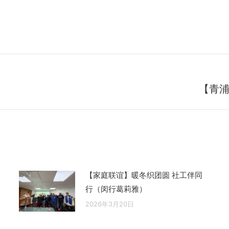
）
【青
未
来
的
文
章：
【家庭联谊】暖冬织团圆 社工伴同
行（闵行葛莉雅）
2026年3月20日