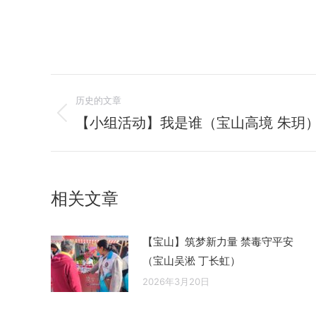
文
历史的文章
章
【小组活动】我是谁（宝山高境 朱玥
历
史
导
的
航
文
相关文章
章：
【宝山】筑梦新力量 禁毒守平安
（宝山吴淞 丁长虹）
2026年3月20日