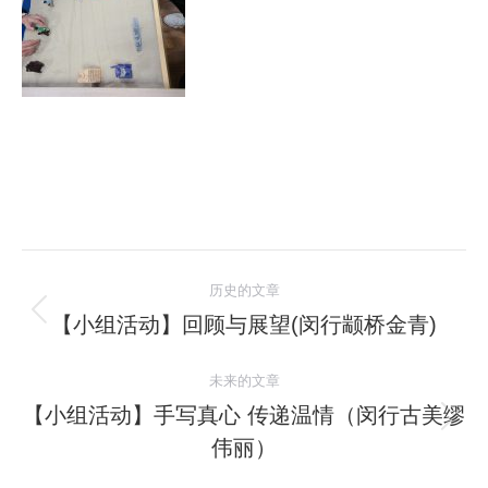
文
历史的文章
章
【小组活动】回顾与展望(闵行颛桥金青)
历
史
导
未来的文章
的
航
文
【小组活动】手写真心 传递温情（闵行古美缪
未
章：
伟丽）
来