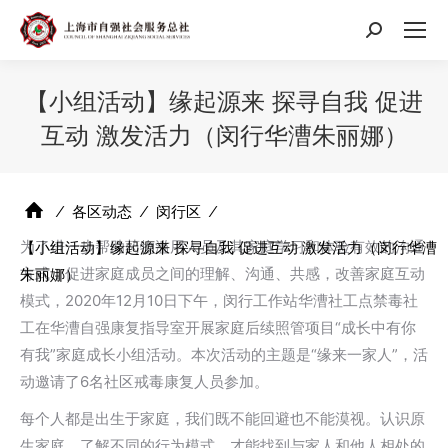
搜
索：
【小组活动】缘起源来 探寻自我 促进
互动 激发活力（闵行华漕朱丽娜）
⁄
各区动态
⁄
闵行区
⁄
为了进一步帮助药物滥用人员及其家庭学习和体验有效的沟通
【小组活动】缘起源来 探寻自我 促进互动 激发活力（闵行华漕
方式，促进家庭成员之间的理解、沟通、共感，改善家庭互动
朱丽娜）
模式，2020年12月10日下午，闵行工作站华漕社工点禁毒社
工在华漕自强康复指导室开展家庭后续照管项目“成长中有你
有我”家庭成长小组活动。本次活动的主题是“缘来一家人”，活
动邀请了6名社区戒毒康复人员参加。
每个人都是出生于家庭，我们既不能回避也不能漠视。认识原
生家庭，了解不同的行为模式，才能找到与家人和他人相处的