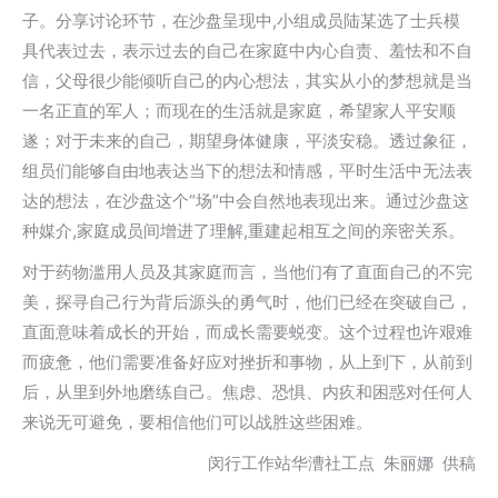
子。分享讨论环节，在沙盘呈现中,小组成员陆某选了士兵模
具代表过去，表示过去的自己在家庭中内心自责、羞怯和不自
信，父母很少能倾听自己的内心想法，其实从小的梦想就是当
一名正直的军人；而现在的生活就是家庭，希望家人平安顺
遂；对于未来的自己，期望身体健康，平淡安稳。透过象征，
组员们能够自由地表达当下的想法和情感，平时生活中无法表
达的想法，在沙盘这个“场”中会自然地表现出来。通过沙盘这
种媒介,家庭成员间增进了理解,重建起相互之间的亲密关系。
对于药物滥用人员及其家庭而言，当他们有了直面自己的不完
美，探寻自己行为背后源头的勇气时，他们已经在突破自己，
直面意味着成长的开始，而成长需要蜕变。这个过程也许艰难
而疲惫，他们需要准备好应对挫折和事物，从上到下，从前到
后，从里到外地磨练自己。焦虑、恐惧、内疚和困惑对任何人
来说无可避免，要相信他们可以战胜这些困难。
闵行工作站华漕社工点 朱丽娜 供稿