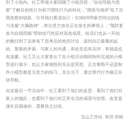
到了小组内。社工带领大家回顾了小组历程：“自动导航与觉
察”了解目的性行为和习惯性行为的转化；“诱因与渴求”给了自
我觉察的钥匙，引导我们看清自己；SOBER呼吸空间法的练
习克服“大脑跑神”，将注意力放在正在发生的事情上；“预防复
发与自我照顾”帮助技巧性应对高危场景。组员们也从一开始
的敷衍到了后来有了思考后的热烈讨论，谈到自己吸毒的起
始、复吸的矛盾、与家人的沟通，有欢笑也有压抑，有挑战也
有温馨。社工又让大家拿出了在小组活动期间制作完成的小模
型进行展示，也让大家领悟到无论是冥想、正念葡萄干还是制
作小模型都是注意力的练习，关注当下，通过替代行为修正自
动导航。
在这最后一节活动中，社工看到了他们的反思，看到了他们对
家人的愧疚，也看到了他们对正常生活的渴望与珍惜。改变是
漫长且困难的，需要持之以恒。
宝山工作站 朱玥 供稿