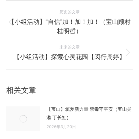
文
历史的文章
章
【小组活动】“自信”加！加！加！（宝山顾村
历
桂明哲）
导
史
的
航
未来的文章
文
【小组活动】探索心灵花园【闵行周婷】
未
章：
来
的
文
相关文章
章：
【宝山】筑梦新力量 禁毒守平安（宝山吴
淞 丁长虹）
2026年3月20日