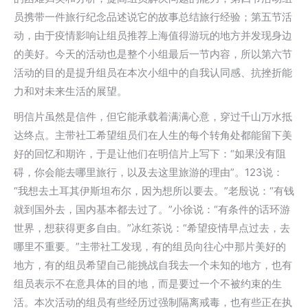
员携带一件旅行纪念品述说它的故事总结旅行经验；第五节活
动，由于疫情影响让组员推荐上海值得游玩的地方并发现身边
的美好。今天的活动也是整个小组最后一节内容，所以第六节
活动的目的是提升组员在本次小组中的自我认同感、抗挫折能
力和对未来生活的展望。
明信片虽然是信件，但它能承载着满满心意，穿过千山万水抵
达终点。主带社工希望组员们在人生的每个转角处都能留下美
好的回忆和期许，于是让他们在明信片上写下：“如果没有阻
碍，你会能去哪里旅行，以及去这里旅游的理由”。123说：
“我想去土耳其伊斯坦布尔，因为想所以要去。”老殷说：“有钱
就到国外去，国内基本都去过了。”小徐说：“有条件的话环游
世界，想获得更多自由。”冰红茶说：“希望疫情早点过去，去
哪里不重要。”主带社工发现，有的组员向往心中那片美好的
地方，有的组员希望自己能挑战自我去一个未知的地方，也有
组员表示不在意具体的目的地，而是要过一个不被约束的生
活。本次活动的组员有些经历过强制隔离戒毒，也有些正在执