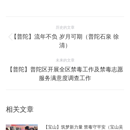
文
历史的文章
章
【普陀】流年不负 岁月可期（普陀石泉 徐
历
清）
导
史
的
航
未来的文章
文
【普陀】普陀区开展全区禁毒工作及禁毒志愿
章：
未
服务满意度调查工作
来
的
文
章：
相关文章
【宝山】筑梦新力量 禁毒守平安（宝山吴