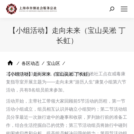
搜
索：
【小组活动】走向未来（宝山吴淞 丁
长虹）
⁄
各区动态
⁄
宝山区
⁄
2022年10月31日下午，自强宝山工作站吴淞社工点在戒毒康
【小组活动】走向未来（宝山吴淞 丁长虹）
复指导室开展主题为——走向未来“游历人生”康复小组第六节
活动，共有8名组员前来参加。
活动开始，主带社工带领大家回顾前5节活动的历程，第一节
活动小组成立，组员相互认识并确立小组契约；第二节活动组
员分享最近一次旅行途中的趣事和收获，罗列旅行前的准备工
作，结合生活挖掘自己的优势；第三节活动组员将旅行中碰到
的困难归类和分析，提高组员解决问题的能力；第四节活动组