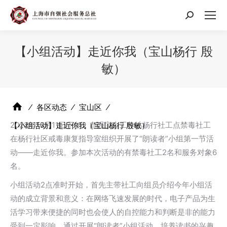
搜
索：
【小组活动】走近你我（宝山杨行 殷
敏）
⁄
各区动态
⁄
宝山区
⁄
2022年10月11日下午，自强宝山工作站杨行社工点禁毒社工
【小组活动】走近你我（宝山杨行 殷敏）
在杨行社区戒毒康复指导室组织开展了“朗读者”小组第一节活
动——走近你我。参加本次活动的有禁毒社工2名和服务对象6
名。
小组活动2点准时开始，首先主带社工向组员介绍今年小组活
动的成立背景和意义：在网络飞速发展的时代，电子产品为生
活学习带来便捷的同时也会使人的自控能力和判断是非的能力
受到一定影响，通过开展“朗读者”小组活动，培养读书的兴趣