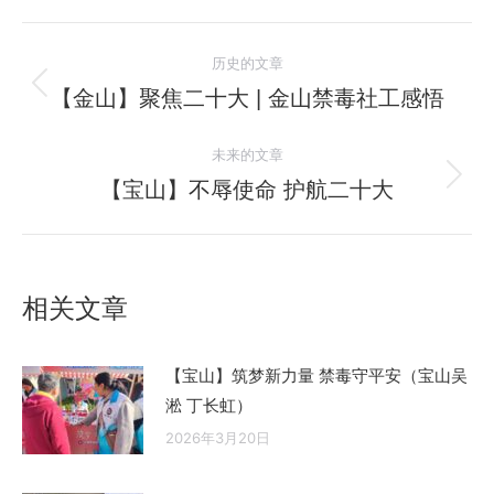
文
历史的文章
章
【金山】聚焦二十大 | 金山禁毒社工感悟
历
史
导
未来的文章
的
航
文
【宝山】不辱使命 护航二十大
未
章：
来
的
文
相关文章
章：
【宝山】筑梦新力量 禁毒守平安（宝山吴
淞 丁长虹）
2026年3月20日