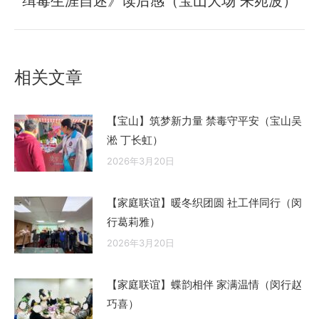
缉毒生涯自述》读后感（宝山大场 朱宛波）
来
的
文
章：
相关文章
【宝山】筑梦新力量 禁毒守平安（宝山吴
淞 丁长虹）
2026年3月20日
【家庭联谊】暖冬织团圆 社工伴同行（闵
行葛莉雅）
2026年3月20日
【家庭联谊】蝶韵相伴 家满温情（闵行赵
巧喜）