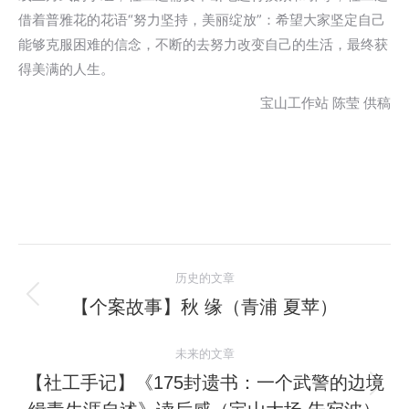
借着普雅花的花语“努力坚持，美丽绽放”：希望大家坚定自己
能够克服困难的信念，不断的去努力改变自己的生活，最终获
得美满的人生。
宝山工作站 陈莹 供稿
文
历史的文章
章
【个案故事】秋 缘（青浦 夏苹）
历
史
导
未来的文章
的
航
文
【社工手记】《175封遗书：一个武警的边境
未
章：