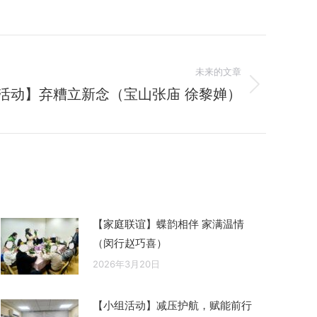
未来的文章
活动】弃糟立新念（宝山张庙 徐黎婵）
【家庭联谊】蝶韵相伴 家满温情
（闵行赵巧喜）
2026年3月20日
【小组活动】减压护航，赋能前行