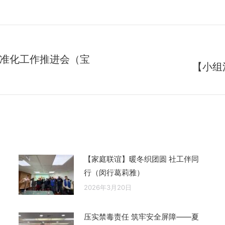
准化工作推进会（宝
【小组
未
来
的
文
章：
【家庭联谊】暖冬织团圆 社工伴同
行（闵行葛莉雅）
2026年3月20日
压实禁毒责任 筑牢安全屏障——夏