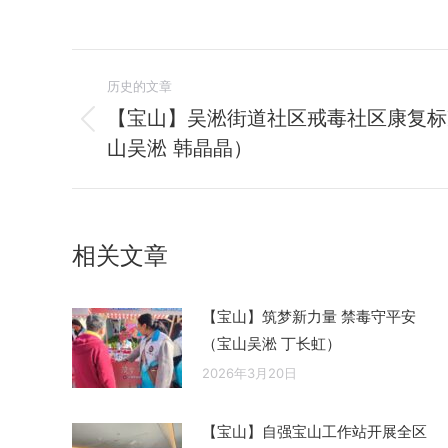
文
历史的文章
章
【宝山】吴淞街道社区戒毒社区康复标
历
山吴淞 韩晶晶）
导
史
的
航
文
章：
相关文章
【宝山】筑梦新力量 禁毒守平安
（宝山吴淞 丁长虹）
2026年3月20日
【宝山】自强宝山工作站开展全区