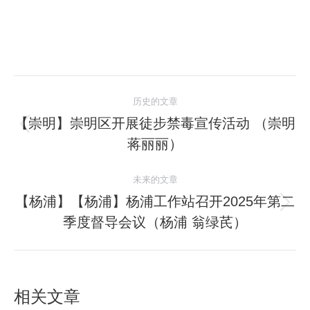
文
历史的文章
章
【崇明】崇明区开展徒步禁毒宣传活动 （崇明
历
蒋丽丽）
导
史
的
航
未来的文章
文
【杨浦】【杨浦】杨浦工作站召开2025年第二
章：
未
季度督导会议（杨浦 翁绿芪）
来
的
文
章：
相关文章