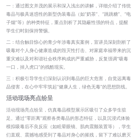
一：通过图文并茂的展示和深入浅出的讲解，详细介绍了传统
毒品与极具迷惑性的新型伪装毒品（如“奶茶”、“跳跳糖”、“电
子烟”等）的种类特征，重点剖析了其隐蔽性强的特点，提醒
学生们时刻保持警惕。
二：结合触目惊心的青少年涉毒真实案例，宣讲员深刻剖析了
吸毒对个人身心健康造成的毁灭性打击、对家庭幸福带来的沉
重灾难以及对和谐社会秩序构成的严重威胁，反复强调“吸毒
一口，掉入虎口”的残酷现实。
三：积极引导学生们深刻认识到毒品的巨大危害，自觉远离毒
品侵害，在心中牢牢筑起“健康人生，绿色无毒”的思想防线。
活动现场亮点纷呈
活动现场亮点纷呈，仿真毒品模型展示区吸引了众多学生驻
足。通过“零距离”观察各类毒品的形态特征，以及沉浸式体验
模拟吸毒后不良反应（如眩晕眼镜、肌肉震颤装置等），学生
们直观、震撼地感受到了毒品对身心的摧残，留下了难以磨灭