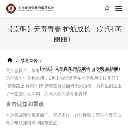
搜
索：
【崇明】无毒青春 护航成长 （崇明 蒋
丽丽）
⁄
禁毒宣传
⁄
【崇明】无毒青春 护航成长 （崇明 蒋丽丽）
六月盛夏至，禁毒正当时。为深入推进青少年毒品预防教育，
防范青少年药物滥用，6月上旬崇明区在全区多所学校开展了
“禁毒路上 你我同行”禁毒宣传校园行系列活动，为师生们送上
了一堂堂生动深刻、入脑入心的禁毒教育课。
直击认知和重点
本次宣讲活动覆盖面广、形式多样、针对性强，宣讲内容直击
青少年认知特点和防范重点：