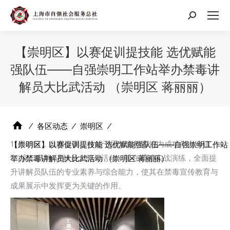
搜
索：
【崇明区】以赛促训提技能 选优赋能
强队伍——自强崇明工作站举办禁毒讲
解员大比武活动 （崇明区 蒋丽丽）
⁄
各区动态
⁄
崇明区
⁄
11月21日，自强崇明工作站于区禁毒教育馆内成功举办乡镇
【崇明区】以赛促训提技能 选优赋能强队伍——自强崇明工作站
“二室二基地”讲解员大练兵活动，旨在通过实战演练，全面提
举办禁毒讲解员大比武活动 （崇明区 蒋丽丽）
升讲解员队伍的专业素养与综合能力，使其在禁毒宣传教育与
成果展示中发挥更为关键的作用。