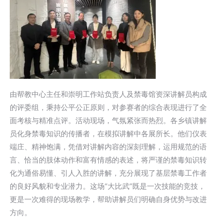
由帮教中心主任和崇明工作站负责人及禁毒馆资深讲解员构成
的评委组，秉持公平公正原则，对参赛者的综合表现进行了全
面考核与精准点评。活动现场，气氛紧张而热烈。各乡镇讲解
员化身禁毒知识的传播者，在模拟讲解中各展所长。他们仪表
端庄、精神饱满，凭借对讲解内容的深刻理解，运用规范的语
言、恰当的肢体动作和富有情感的表述，将严谨的禁毒知识转
化为通俗易懂、引人入胜的讲解，充分展现了基层禁毒工作者
的良好风貌和专业潜力。这场“大比武”既是一次技能的竞技，
更是一次难得的现场教学，帮助讲解员们明确自身优势与改进
方向。