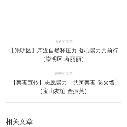
文
历史的文章
章
【崇明区】亲近自然释压力 凝心聚力共前行
历
（崇明区 蒋丽丽）
导
史
的
航
未来的文章
文
【禁毒宣传】志愿聚力，共筑禁毒“防火墙”
章：
未
（宝山友谊 金振英）
来
的
文
章：
相关文章