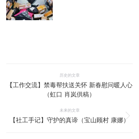
文
历史的文章
章
【工作交流】禁毒帮扶送关怀 新春慰问暖人心
历
（虹口 肖岚供稿）
导
史
的
航
未来的文章
文
【社工手记】守护的真谛（宝山顾村 康娜）
未
章：
来
的