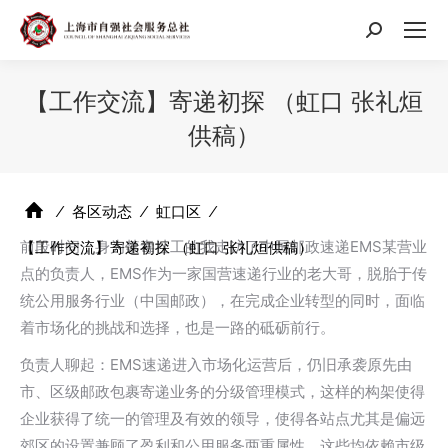
搜
索：
【工作交流】寄递初探 （虹口 张礼烜
供稿）
⁄
各区动态
⁄
虹口区
⁄
前段时间，身为禁毒社工的我走访了中国邮政速递EMS某营业
【工作交流】寄递初探 （虹口 张礼烜供稿）
点的负责人，EMS作为一家国营速递行业的老大哥，脱胎于传
统公用服务行业（中国邮政），在完成企业转型的同时，面临
着市场化的挑战和选择，也是一路的砥砺前行。
负责人聊起：EMS速递进入市场化运营后，仍旧承袭原先由
市、区级邮政包裹寄递业务的分级管理模式，这样的构架使得
企业获得了统一的管理及有效的领导，使得各站点尤其是偏远
郊区的设置兼顾了盈利和公用服务两重属性，这些均依赖市级