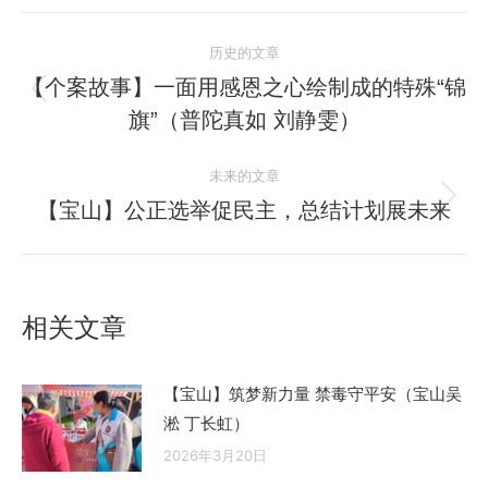
文
历史的文章
章
【个案故事】一面用感恩之心绘制成的特殊“锦
历
旗”（普陀真如 刘静雯）
导
史
的
航
未来的文章
文
【宝山】公正选举促民主，总结计划展未来
未
章：
来
的
文
相关文章
章：
【宝山】筑梦新力量 禁毒守平安（宝山吴
淞 丁长虹）
2026年3月20日