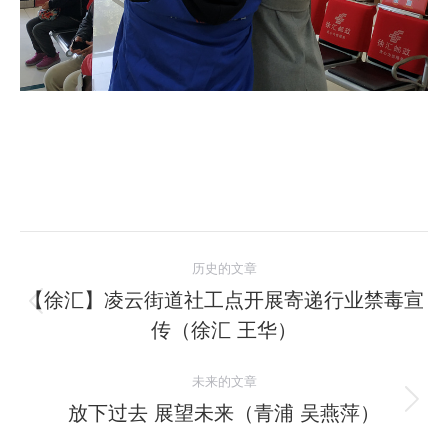
文
历史的文章
章
【徐汇】凌云街道社工点开展寄递行业禁毒宣
历
传（徐汇 王华）
导
史
的
航
未来的文章
文
放下过去 展望未来（青浦 吴燕萍）
未
章：
来