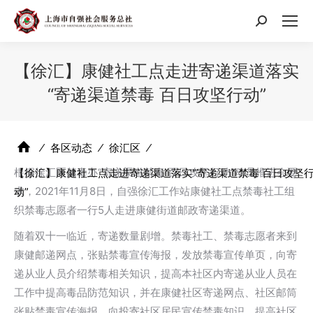
搜
索：
【徐汇】康健社工点走进寄递渠道落实
“寄递渠道禁毒 百日攻坚行动”
⁄
各区动态
⁄
徐汇区
⁄
根据徐汇区禁毒办“寄递渠道禁毒 百日攻坚行动”动员推进会要
【徐汇】康健社工点走进寄递渠道落实“寄递渠道禁毒 百日攻坚
求，2021年11月8日，自强徐汇工作站康健社工点禁毒社工组
动”
织禁毒志愿者一行5人走进康健街道邮政寄递渠道。
随着双十一临近，寄递数量剧增。禁毒社工、禁毒志愿者来到
康健邮递网点，张贴禁毒宣传海报，发放禁毒宣传单页，向寄
递从业人员介绍禁毒相关知识，提高本社区内寄递从业人员在
工作中提高毒品防范知识，并在康健社区寄递网点、社区邮筒
张贴禁毒宣传海报，向投寄社区居民宣传禁毒知识，提高社区