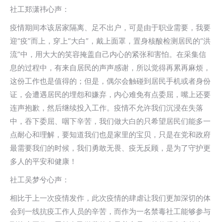
社工郑潇祎心声：
疫情期间本该居家隔离、足不出户，可是由于职业需要，我要
迎“疫”而上，穿上“大白”，戴上面罩，置身核酸检测居民的“洪
流”中，用大大的笑容掩盖自己内心的紧张和害怕。在采集信
息的过程中，有来自居民的声声感谢，所以觉得再累再麻烦，
这份工作也是值得的；但是，偶尔会触碰到居民手机或者身份
证，会遭遇居民的埋怨和嫌弃，内心难免有点委屈，嘴上还要
连声抱歉，然后继续投入工作。疫情不允许我们沉浸在失落
中，吞下委屈、咽下辛苦，我们做大白的只希望居民们能多一
点耐心和理解，要知道我们也是家里的宝贝，只是在党和政府
最需要我们的时候，我们勇敢无畏、疫无反顾，是为了守护更
多人的平安和健康！
社工吴梦兮心声：
相比于上一次疫情发作，此次疫情的肆虐让我们更加深切的体
会到一线抗疫工作人员的辛苦，而作为一名禁毒社工能够参与