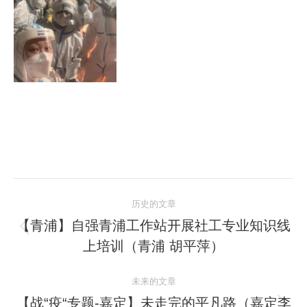
文
历史的文章
章
【青浦】自强青浦工作站开展社工专业知识线
历
上培训（青浦 胡平萍）
导
史
的
航
未来的文章
文
【战“疫“专题-嘉定】未走完的平凡路（嘉定李