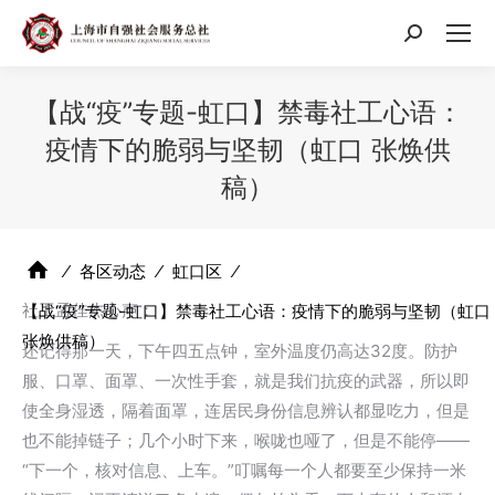
搜
索：
【战“疫”专题-虹口】禁毒社工心语：
疫情下的脆弱与坚韧（虹口 张焕供
稿）
⁄
各区动态
⁄
虹口区
⁄
社工孟佳杰心声：
【战“疫”专题-虹口】禁毒社工心语：疫情下的脆弱与坚韧（虹口
张焕供稿）
还记得那一天，下午四五点钟，室外温度仍高达32度。防护
服、口罩、面罩、一次性手套，就是我们抗疫的武器，所以即
使全身湿透，隔着面罩，连居民身份信息辨认都显吃力，但是
也不能掉链子；几个小时下来，喉咙也哑了，但是不能停——
“下一个，核对信息、上车。”叮嘱每一个人都要至少保持一米