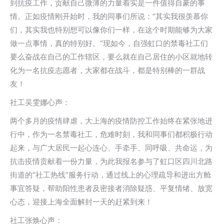
到抗疫工作，贡献自己微薄的力量着实是一件值得自豪的事
情。正如疫情刚开始时，我的同事们所说：“其实我很羡慕你
们，其实我也特别想可以像你们一样，在这个时期能够为大家
做一点事情，真的特别好。”现如今，自强虹口的禁毒社工们
要么奋战在自己的工作辖区，要么就在自己居住的小区就地转
化为一名抗疫志愿者，大家都在战斗，都是特别棒的一群战
友！
社工吴雯娜心声：
两个多月的疫情肆虐，大上海的疫情防控工作始终在紧张地进
行中，作为一名禁毒社工，危难时刻，我和同事们都积极行动
起来，与广大居民一起心连心、手牵手、同呼吸、共命运，为
抗击疫情贡献着一份力量，为此我报名参与了虹口区四川北路
街道的“社工热线”服务行动，通过线上的心理疏导和进出方舱
事宜答疑，帮助阳性患者及密接者消除疑惑、平复情绪、放宽
心态，迎接上海全面解封一天的赶紧到来！
社工张焕心声：