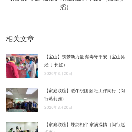
章：
未
滔）
来
的
文
章：
相关文章
【宝山】筑梦新力量 禁毒守平安（宝山吴
淞 丁长虹）
2026年3月20日
【家庭联谊】暖冬织团圆 社工伴同行（闵
行葛莉雅）
2026年3月20日
【家庭联谊】蝶韵相伴 家满温情（闵行赵