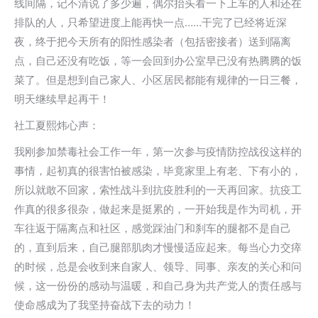
线间隔，记不清说了多少遍，偶尔抬头看一下上车的人和还在
排队的人，只希望进度上能再快一点……干完了已经将近深
夜，终于把今天所有的阳性感染者（包括密接者）送到隔离
点，自己还没有吃饭，等一会回到办公室早已没有热腾腾的饭
菜了。但是想到自己家人、小区居民都能有规律的一日三餐，
明天继续早起再干！
社工夏熙炜心声：
我刚参加禁毒社会工作一年，第一次参与疫情防控战役这样的
事情，起初真的很害怕被感染，毕竟家里上有老、下有小的，
所以就敢不回家，索性战斗到抗疫胜利的一天再回家。抗疫工
作真的很多很杂，做起来是挺累的，一开始我是作为司机，开
车往返于隔离点和社区，感觉踩油门和刹车的腿都不是自己
的，直到后来，自己腿部肌肉才慢慢适应起来。每当心力交瘁
的时候，总是会收到来自家人、领导、同事、亲友的关心和问
候，这一份份的感动与温暖，和自己身为共产党人的责任感与
使命感成为了我坚持奋战下去的动力！