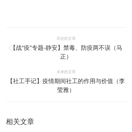
文
历史的文章
章
【战“疫”专题-静安】禁毒、防疫两不误（马
历
正）
导
史
的
航
未来的文章
文
【社工手记】疫情期间社工的作用与价值（李
章：
未
莹雅）
来
的
文
章：
相关文章