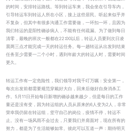
的时间，安排转运路线。等到转运车来，我会坐在引导车内，
引导转运车到转运人所在小区，接上这些居民。听起来似乎并
不复杂，但其中有很多沟通工作需要做，一环扣一环，且因为
我们转运的是阳性确诊病人，不能有任何疏漏。为了做到每日
清零，最晚的班次一般都在22∶00以后，转运人员要到次日凌
晨两三点才能完成一天的转运任务。每一趟转运从出发到结束
任务至少需要一二个小时，遇到年龄大的转运人时，需要时间
更久。
转运工作有一定危险性，我们领导对我千叮万嘱：安全第一，
每次出发前都需要规范穿戴好大白，回来后做好自身消杀工
作。5月11日开始每日新增的确诊越来越少，但是每日的工作
量还是没有变，因为转运组的人员从原来的6人变为2人，非常
荣幸我仍留在转运组，坚守自己的岗位，疫情不停，转运不
止。没有一场风雨不会过去，只要我们并肩面对，现在所有的
努力，都是为了生活能够如常。彼此可以互道一声：期待明天