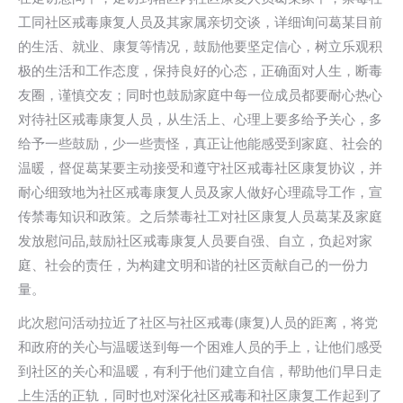
工同社区戒毒康复人员及其家属亲切交谈，详细询问葛某目前
的生活、就业、康复等情况，鼓励他要坚定信心，树立乐观积
极的生活和工作态度，保持良好的心态，正确面对人生，断毒
友圈，谨慎交友；同时也鼓励家庭中每一位成员都要耐心热心
对待社区戒毒康复人员，从生活上、心理上要多给予关心，多
给予一些鼓励，少一些责怪，真正让他能感受到家庭、社会的
温暖，督促葛某要主动接受和遵守社区戒毒社区康复协议，并
耐心细致地为社区戒毒康复人员及家人做好心理疏导工作，宣
传禁毒知识和政策。之后禁毒社工对社区康复人员葛某及家庭
发放慰问品,鼓励社区戒毒康复人员要自强、自立，负起对家
庭、社会的责任，为构建文明和谐的社区贡献自己的一份力
量。
此次慰问活动拉近了社区与社区戒毒(康复)人员的距离，将党
和政府的关心与温暖送到每一个困难人员的手上，让他们感受
到社区的关心和温暖，有利于他们建立自信，帮助他们早日走
上生活的正轨，同时也对深化社区戒毒和社区康复工作起到了