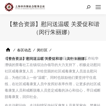
搜
索：
【整合资源】慰问送温暖 关爱促和谐
（闵行朱丽娜）
⁄
各区动态
⁄
闵行区
⁄
春节将至，岁寒情深，2019年12月10日上午，闵行工作站华
【整合资源】慰问送温暖 关爱促和谐 （闵行朱丽娜）
漕镇的禁毒社工在镇综治办领导的大力支持下，积极走访慰问
社区戒毒康复人员，并给贫困的社区戒毒康复人员送去慰问
品，为他们添上一份“温暖”。同时也鼓励他们要坚持守住底
线，在社区戒毒康复人员中发挥好表率作用，让更多的社区戒
毒康复人员和戒断脱毒人员坚定戒毒的决心和信心，早日戒断
脱毒康复，回归社会。
在走访慰问中，走访到辖区内社区康复人员葛某家中，禁毒社