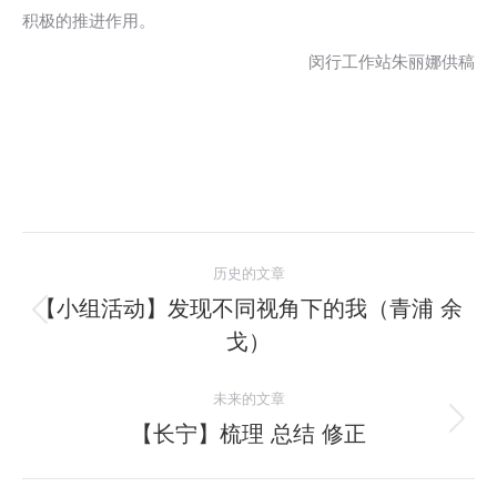
积极的推进作用。
闵行工作站朱丽娜供稿
文
历史的文章
章
【小组活动】发现不同视角下的我（青浦 余
历
戈）
导
史
的
航
未来的文章
文
【长宁】梳理 总结 修正
未
章：
来
的