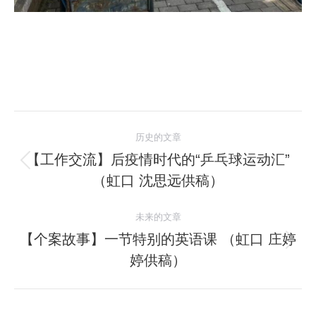
文
历史的文章
章
【工作交流】后疫情时代的“乒乓球运动汇”
历
（虹口 沈思远供稿）
导
史
的
航
未来的文章
文
【个案故事】一节特别的英语课 （虹口 庄婷
章：
未
婷供稿）
来
的
文