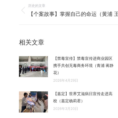
文
历史的文章
章
【个案故事】掌握自己的命运（黄浦 
历
史
导
的
航
文
相关文章
章：
【禁毒宣传】禁毒宣传进商业园区
携手共创无毒商务环境（青浦 蒋静
花）
2026年4月29日
【嘉定】世界艾滋病日宣传走进高
校（嘉定杨莉君）
2026年3月20日