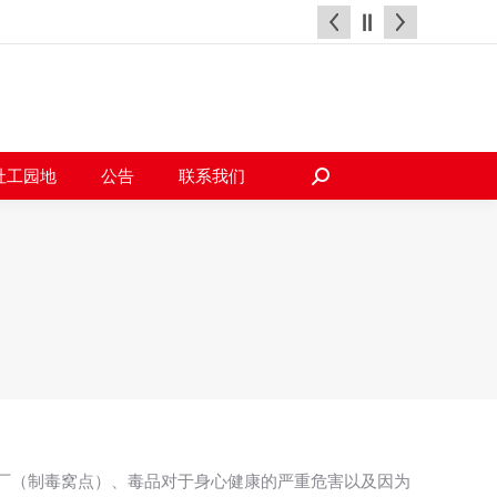
天地
社工园地
公告
联系我们
搜
索：
社工园地
公告
联系我们
搜
索：
工厂（制毒窝点）、毒品对于身心健康的严重危害以及因为