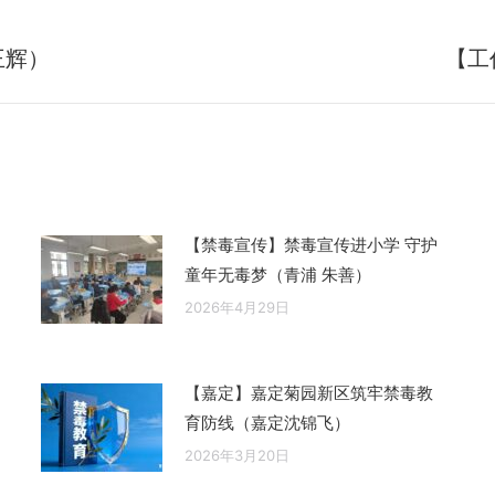
王辉）
【工
未
来
的
文
章：
【禁毒宣传】禁毒宣传进小学 守护
童年无毒梦（青浦 朱善）
2026年4月29日
【嘉定】嘉定菊园新区筑牢禁毒教
育防线（嘉定沈锦飞）
2026年3月20日