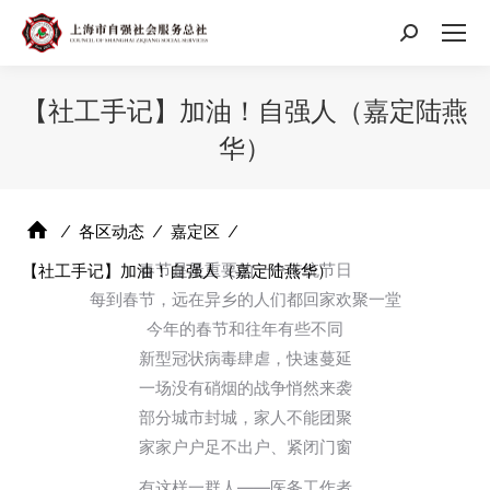
搜
索：
【社工手记】加油！自强人（嘉定陆燕
华）
⁄
各区动态
⁄
嘉定区
⁄
春节是最重要的一个传统节日
【社工手记】加油！自强人（嘉定陆燕华）
每到春节，远在异乡的人们都回家欢聚一堂
今年的春节和往年有些不同
新型冠状病毒肆虐，快速蔓延
一场没有硝烟的战争悄然来袭
部分城市封城，家人不能团聚
家家户户足不出户、紧闭门窗
有这样一群人——医务工作者