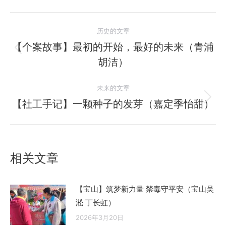
文
历史的文章
章
【个案故事】最初的开始，最好的未来（青浦
历
胡洁）
导
史
的
航
未来的文章
文
【社工手记】一颗种子的发芽（嘉定季怡甜）
未
章：
来
的
文
相关文章
章：
【宝山】筑梦新力量 禁毒守平安（宝山吴
淞 丁长虹）
2026年3月20日